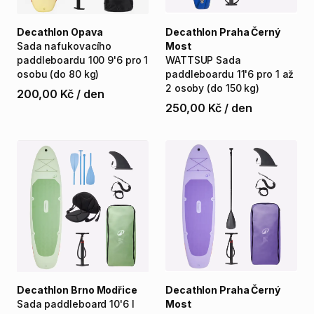
Decathlon Opava
Decathlon Praha Černý
Sada
nafukovacího
Most
paddleboardu
100
9'6
pro
1
WATTSUP
Sada
osobu
(do
80
kg)
paddleboardu
11'6
pro
1
až
2
osoby
(do
150
kg)
200,00 Kč
/
den
250,00 Kč
/
den
Decathlon Brno Modřice
Decathlon Praha Černý
Sada
paddleboard
10'6
I
Most