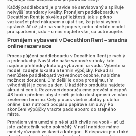
Každý paddleboard je pravidelně servisovaný a splňuje
nejvyšší standardy kvality. Pronájem paddleboardu v
Decathlon Rent je skvělou příležitostí, jak si prkno
vyzkoušet před nákupem a ujistit se, že jste si vybrali
správně. Ať už jste na vodě poprvé, nebo hledáte model
pro sportovní jízdu – u nás najdete vše, co potřebujete.
Pronájem vybavení v Decathlon Rent – snadná
online rezervace
Proces půjčení paddleboardu v Decathlon Rent je rychlý
a jednoduchý. Navštivte naše webové stránky, kde
najdete přehledný katalog vybavení na vodu. Vyberte si
model, zadejte lokalitu a termín výpůjčky. Pokud si
nemůžete paddleboard vyzvednout osobně, nabízíme i
možnost doručení. Čím delší je doba pronájmu, tím
výhodnější je cena za den. U každého produktu najdete
aktuální ceník. Rezervaci doporučujeme provést alespoň
48 hodin předem, abyste měli jistotu dostupnosti ve vámi
zvoleném termínu. Celý proces včetně platby probíhá
online, bez nutnosti podpisu papírové smlouvy. Po
skončení výpůjčky vracíte paddleboard do stejného
místa.
Pronájem vám umožní plně si užít chvíle na vodě – ať už
jste začátečník nebo pokročilý. V naší nabídce máme
modely různých velikostí a kategorií. K dispozici jsou také