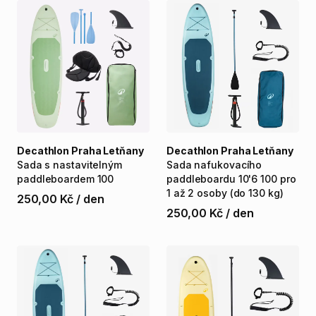
Decathlon Praha Letňany
Decathlon Praha Letňany
Sada
s
nastavitelným
Sada
nafukovacího
paddleboardem
100
paddleboardu
10'6
100
pro
1
až
2
osoby
(do
130
kg)
250,00 Kč
/
den
250,00 Kč
/
den