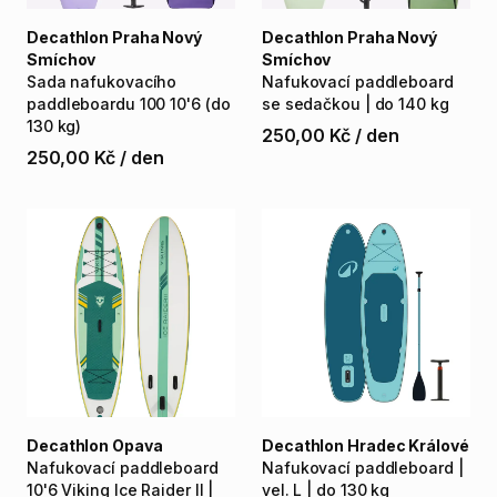
Decathlon Praha Nový
Decathlon Praha Nový
Smíchov
Smíchov
Sada
nafukovacího
Nafukovací
paddleboard
paddleboardu
100
10'6
(do
se
sedačkou
|
do
140
kg
130
kg)
250,00 Kč
/
den
250,00 Kč
/
den
Decathlon Opava
Decathlon Hradec Králové
Nafukovací
paddleboard
Nafukovací
paddleboard
|
10'6
Viking
Ice
Raider
II
|
vel.
L
|
do
130
kg