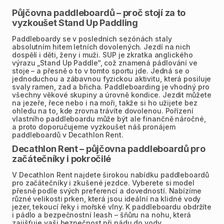
Půjčovna paddleboardů – proč stojí za to
vyzkoušet Stand Up Paddling
Paddleboardy se v posledních sezónách staly
absolutním hitem letních dovolených. Jezdí na nich
dospělí i děti, ženy i muži. SUP je zkratka anglického
výrazu „Stand Up Paddle“, což znamená pádlování ve
stoje – a přesně o to v tomto sportu jde. Jedná se o
jednoduchou a zábavnou fyzickou aktivitu, která posiluje
svaly ramen, zad a břicha. Paddleboarding je vhodný pro
všechny věkové skupiny a úrovně kondice. Jezdit můžete
na jezeře, řece nebo i na moři, takže si ho užijete bez
ohledu na to, kde zrovna trávíte dovolenou. Pořízení
vlastního paddleboardu může být ale finančně náročné,
a proto doporučujeme vyzkoušet náš pronájem
paddleboardů v Decathlon Rent.
Decathlon Rent – půjčovna paddleboardů pro
začátečníky i pokročilé
V Decathlon Rent najdete širokou nabídku paddleboardů
pro začátečníky i zkušené jezdce. Vyberete si model
přesně podle svých preferencí a dovedností. Nabízíme
různé velikosti prken, která jsou ideální na klidné vody
jezer, tekoucí řeky i mořské vlny. K paddleboardu obdržíte
i pádlo a bezpečnostní leash – šňůru na nohu, která
zajišťuje vaši bezpečnost při pádu do vody.