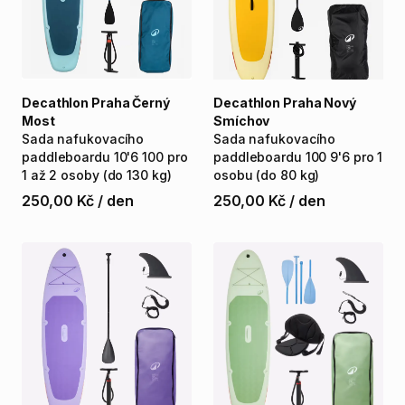
Decathlon Praha Černý
Decathlon Praha Nový
Most
Smíchov
Sada
nafukovacího
Sada
nafukovacího
paddleboardu
10'6
100
pro
paddleboardu
100
9'6
pro
1
1
až
2
osoby
(do
130
kg)
osobu
(do
80
kg)
250,00 Kč
/
den
250,00 Kč
/
den