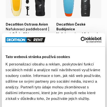
Decathlon Ostrava Avion
Decathlon České
Nafukovací
paddleboard
|
Budějovice
vel.
S
|
do
80
kg
Nafukovací
paddleboard
Robust
10'6
200,00 Kč
/
den
200,00 Kč
/
den
Tato webová stránka používá cookies
K personalizaci obsahu a reklam, poskytování funkcí
sociálních médií a analýze naší návštěvnosti využíváme
soubory cookie. Informace o tom, jak náš web používáte,
sdílíme se svými partnery pro sociální média, inzerci a
analýzy. Partneři tyto údaje mohou zkombinovat s
dalšími informacemi, které jste jim poskytli nebo které
získali v důsledku toho, že používáte jejich služby.