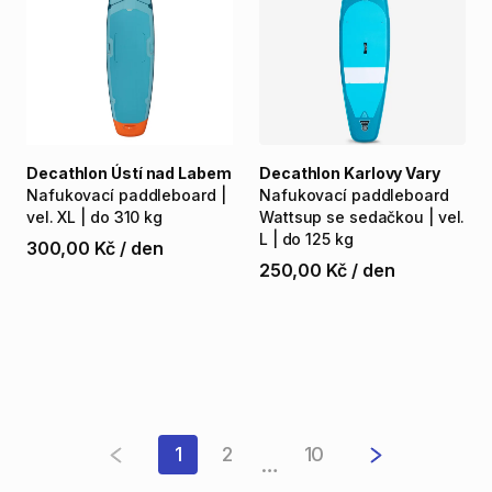
Decathlon Ústí nad Labem
Decathlon Karlovy Vary
Nafukovací
paddleboard
|
Nafukovací
paddleboard
vel.
XL
|
do
310
kg
Wattsup
se
sedačkou
|
vel.
L
|
do
125
kg
300,00 Kč
/
den
250,00 Kč
/
den
1
2
10
…