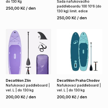
do
130
Kg
Sada
nafukovacího
paddleboardu
100
10'6
(do
250,00 Kč
/
den
130
kg)
limit.
edice
250,00 Kč
/
den
Decathlon Zlín
Decathlon Praha Chodov
Nafukovací
paddleboard
|
Nafukovací
paddleboard
|
vel.
L
|
do
130
kg
vel.
L
|
do
130
kg
200,00 Kč
/
den
200,00 Kč
/
den