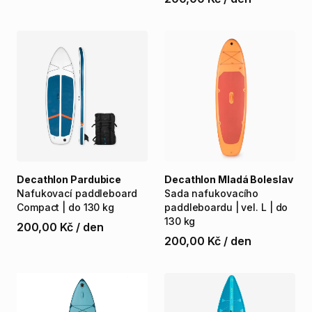
Decathlon Pardubice
Decathlon Mladá Boleslav
Nafukovací
paddleboard
Sada
nafukovacího
Compact
|
do
130
kg
paddleboardu
|
vel.
L
|
do
130
kg
200,00 Kč
/
den
200,00 Kč
/
den