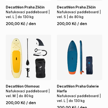
Decathlon Praha Zličín
Decathlon Praha Zličín
Nafukovací
paddleboard
|
Nafukovací
paddleboard
|
vel.
L
|
do
130
kg
vel.
S
|
do
80
kg
200,00 Kč
/
den
200,00 Kč
/
den
Decathlon Olomouc
Decathlon Praha Galerie
Nafukovací
paddleboard
|
Harfa
vel.
M
|
do
80
kg
Nafukovací
paddleboard
|
vel.
L
|
do
130
kg
200,00 Kč
/
den
200,00 Kč
/
den