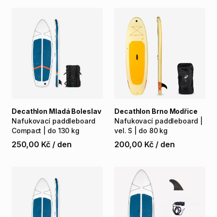
Decathlon Mladá Boleslav
Decathlon Brno Modřice
Nafukovací
paddleboard
Nafukovací
paddleboard
|
Compact
|
do
130
kg
vel.
S
|
do
80
kg
250,00 Kč
/
den
200,00 Kč
/
den