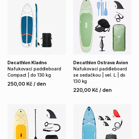
Decathlon Kladno
Decathlon Ostrava Avion
Nafukovací
paddleboard
Nafukovací
paddleboard
Compact
|
do
130
kg
se
sedačkou
|
vel.
L
|
do
130
kg
250,00 Kč
/
den
220,00 Kč
/
den