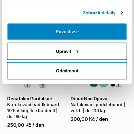
Decathlon Brno Modřice
Decathlon Teplice
Nafukovací
paddleboard
|
Nafukovací
paddleboard
|
vel.
XL
|
do
310
kg
vel.
L
|
Zobrazit detaily
do
130
kg
250,00 Kč
/
den
200,00 Kč
/
den
Povolit vše
Upravit
Odmítnout
Decathlon Pardubice
Decathlon Opava
Nafukovací
paddleboard
Nafukovací
paddleboard
|
10'6
Viking
Ice
Raider
II
|
vel.
L
|
do
130
kg
do
160
kg
200,00 Kč
/
den
250,00 Kč
/
den