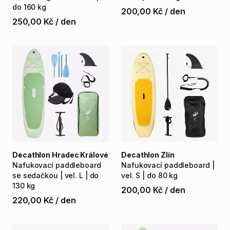
do
160
kg
200,00 Kč
/
den
250,00 Kč
/
den
Decathlon Hradec Králové
Decathlon Zlín
Nafukovací
paddleboard
Nafukovací
paddleboard
|
se
sedačkou
|
vel.
L
|
do
vel.
S
|
do
80
kg
130
kg
200,00 Kč
/
den
220,00 Kč
/
den