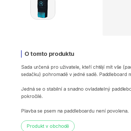
O tomto produktu
Sada
určená
pro
uživatele
​,​
kteří
chtějí
mít
vše
(pa
sedačku)
pohromadě
v
jedné
sadě.
Paddleboard
Jedná
se
o
stabilní
a
snadno
ovladatelný
paddleb
pokročilé.
Plavba
se
psem
na
paddleboardu
není
povolena.
Produkt v obchodě