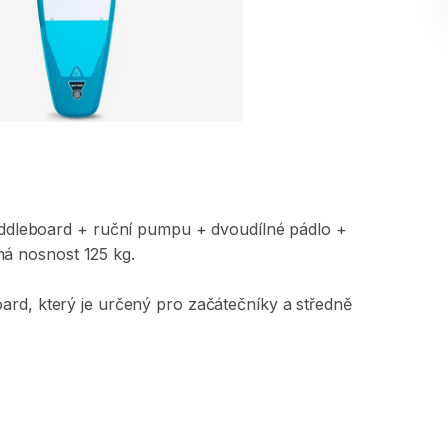
ddleboard
+
ruční
pumpu
+
dvoudílné
pádlo
+
má
nosnost
125
kg.
oard
​,​
který
je
určený
pro
začátečníky
a
středně