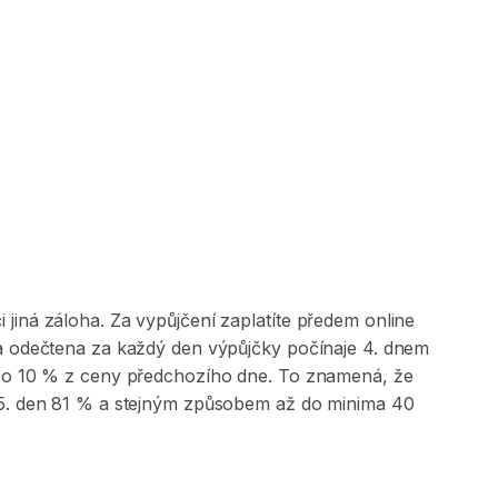
jiná záloha. Za vypůjčení zaplatíte předem online
 a odečtena za každý den výpůjčky počínaje 4. dnem
na o 10 % z ceny předchozího dne. To znamená, že
, 5. den 81 % a stejným způsobem až do minima 40