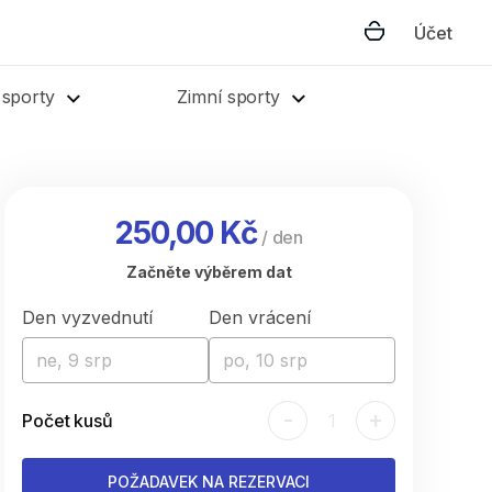
Účet
 sporty
Zimní sporty
250,00 Kč
/
den
Začněte výběrem dat
Den vyzvednutí
Den vrácení
ne, 9 srp
po, 10 srp
-
+
Počet kusů
1
POŽADAVEK NA REZERVACI