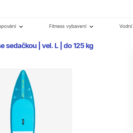
mpování
Fitness vybavení
Vodní
se
sedačkou
|
vel.
L
|
do
125
kg