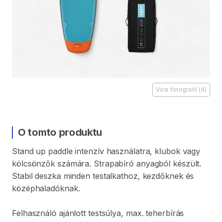
Více fotografií
(
4
)
O tomto produktu
Stand
up
paddle
intenzív
használatra
​,​
klubok
vagy
kölcsönzők
számára.
Strapabíró
anyagból
készült.
Stabil
deszka
minden
testalkathoz
​,​
kezdőknek
és
középhaladóknak.
Felhasználó
ajánlott
testsúlya
​,​
max.
teherbírás