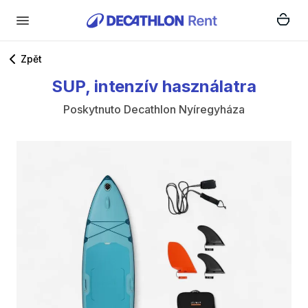
Zpět
SUP
​,​
intenzív
használatra
Poskytnuto
Decathlon Nyíregyháza