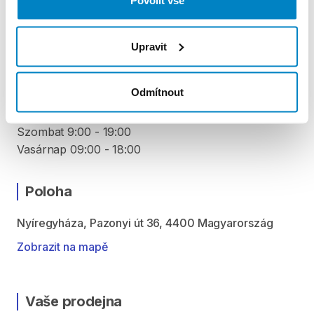
Povolit vše
VYZVEDNUTÍ A VRÁCENÍ VYBAVENÍ
Hétfő 9:00 - 19:00
Upravit
Kedd 9:00 - 19:00
Szerda 9:00 - 19:00
Odmítnout
Csütörtök 9:00 - 19:00
Péntek 9:00 - 19:00
Szombat 9:00 - 19:00
Vasárnap 09:00 - 18:00
Poloha
Nyíregyháza, Pazonyi út 36, 4400 Magyarország
Zobrazit na mapě
Vaše prodejna