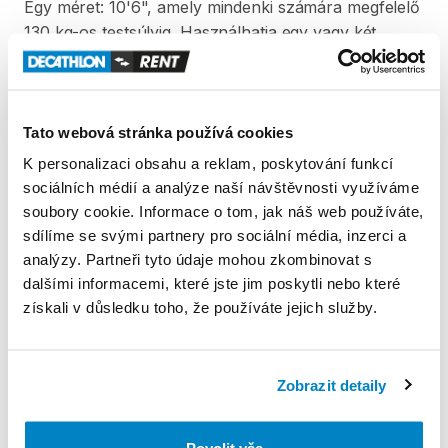
Egy
méret:
10'6"
​,​
amely
mindenki
számára
megfelelő
130
kg-os
testsúlyig.
Használhatja
egy
vagy
két
személy.
A
maximális
terhelhetősége
310
kg.
Súly:
12
kg
Tato webová stránka používá cookies
A
termék
a
pumpát
és
az
evezőt
nem
tartalmazza!
K personalizaci obsahu a reklam, poskytování funkcí
sociálních médií a analýze naší návštěvnosti využíváme
soubory cookie. Informace o tom, jak náš web používáte,
Produkt v obchodě
sdílíme se svými partnery pro sociální média, inzerci a
analýzy. Partneři tyto údaje mohou zkombinovat s
dalšími informacemi, které jste jim poskytli nebo které
Pravidla Decathlon Rent
získali v důsledku toho, že používáte jejich služby.
PODMÍNKY
Zobrazit detaily
Podmínky pronájmu