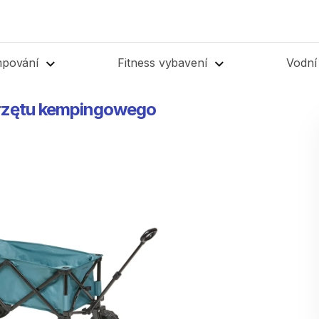
mpování
Fitness vybavení
Vodní
rzętu
kempingowego