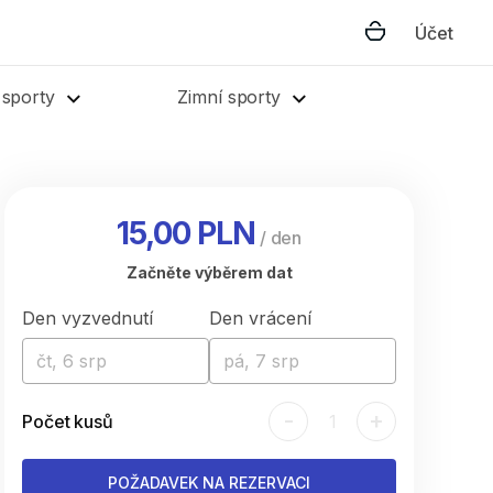
Účet
 sporty
Zimní sporty
15,00 PLN
/
den
Začněte výběrem dat
Den vyzvednutí
Den vrácení
čt, 6 srp
pá, 7 srp
-
+
Počet kusů
1
POŽADAVEK NA REZERVACI