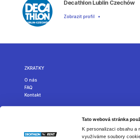
Decathlon Lublin Czechów
Zobrazit profil
•
ZKRATKY
O nás
FAQ
Kontakt
Tato webová stránka použ
K personalizaci obsahu a 
Online komunita pro půjčování produktů v České republ
využíváme soubory cookie.