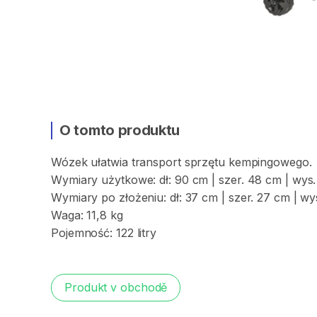
O tomto produktu
Wózek
ułatwia
transport
sprzętu
kempingowego.
Wymiary
użytkowe:
dł:
90
cm
|
szer.
48
cm
|
wys.
Wymiary
po
złożeniu:
dł:
37
cm
|
szer.
27
cm
|
wy
Waga:
11
​,​
8
kg
Pojemność:
122
litry
Produkt v obchodě