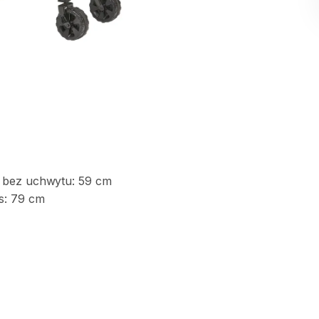
bez
uchwytu:
59
cm
s:
79
cm