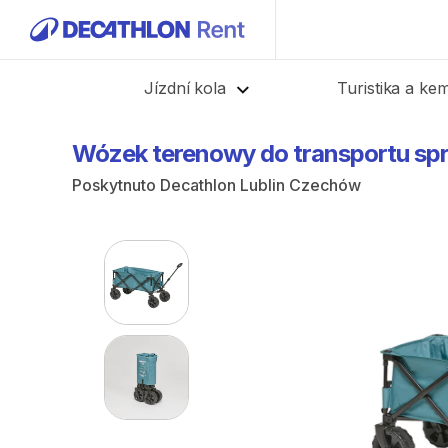
Zpět
Jízdní kola
Turistika a ke
Wózek
terenowy
do
transportu
sp
Poskytnuto
Decathlon Lublin Czechów