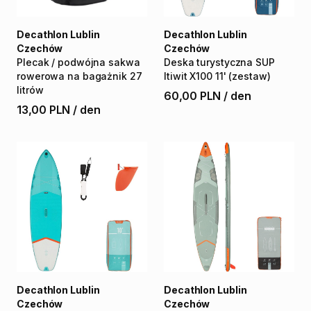
Decathlon Lublin
Decathlon Lublin
Czechów
Czechów
Plecak
​/​
podwójna
sakwa
Deska
turystyczna
SUP
rowerowa
na
bagażnik
27
Itiwit
X100
11'
(zestaw)
litrów
60,00 PLN
/
den
13,00 PLN
/
den
Decathlon Lublin
Decathlon Lublin
Czechów
Czechów