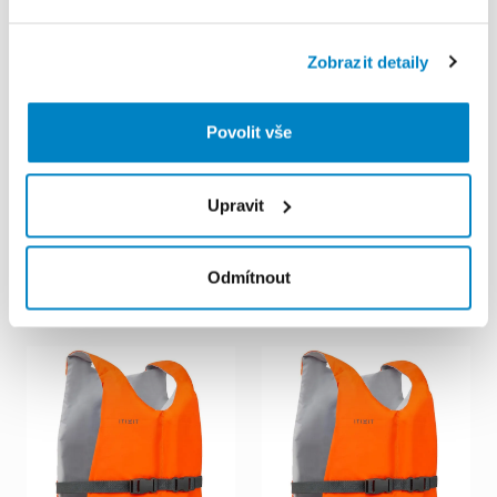
Zobrazit detaily
Povolit vše
Decathlon Lublin
Decathlon Lublin
Czechów
Czechów
Upravit
Nosidełko
turystyczne
Kamizelka
asekuracyjna
Deuter
Kid
Comfort
1
Plus
Itiwit
BA
50
N
40-60
kg
niebieskie
5,00 PLN
/
den
Odmítnout
40,00 PLN
/
den