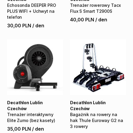
Echosonda
DEEPER
PRO
Trenażer
rowerowy
Tacx
PLUS
WIFI
+
Uchwyt
na
Flux
S
Smart
T2900S
telefon
40,00 PLN
/
den
30,00 PLN
/
den
Decathlon Lublin
Decathlon Lublin
Czechów
Czechów
Trenażer
interaktywny
Bagażnik
na
rowery
na
Elite
Zumo
(bez
kasety)
hak
Thule
Euroway
G2
na
3
rowery
35,00 PLN
/
den