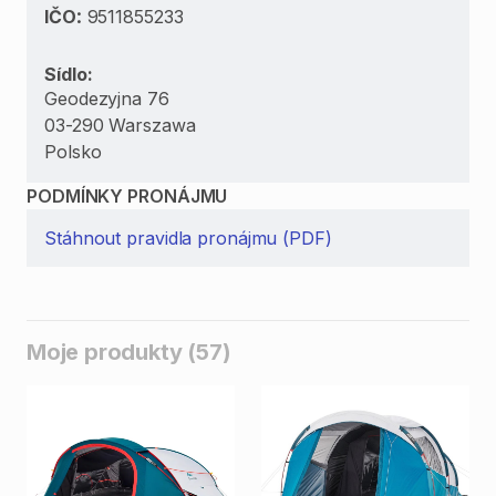
:
IČO
9511855233
Sídlo:
Geodezyjna 76
03-290 Warszawa
Polsko
PODMÍNKY PRONÁJMU
Stáhnout pravidla pronájmu (PDF)
Moje produkty (57)