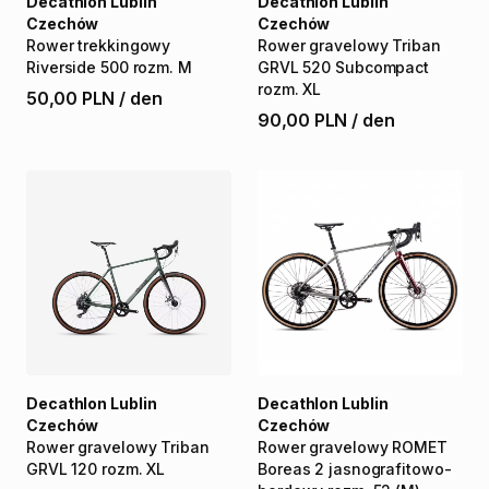
Decathlon Lublin
Decathlon Lublin
Czechów
Czechów
Rower
trekkingowy
Rower
gravelowy
Triban
Riverside
500
rozm.
M
GRVL
520
Subcompact
rozm.
XL
50,00 PLN
/
den
90,00 PLN
/
den
Decathlon Lublin
Decathlon Lublin
Czechów
Czechów
Rower
gravelowy
Triban
Rower
gravelowy
ROMET
GRVL
120
rozm.
XL
Boreas
2
jasnografitowo-