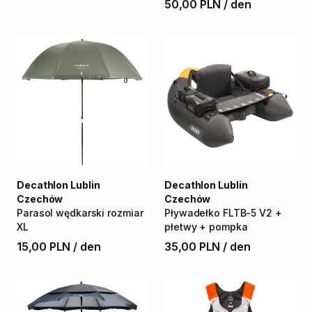
50,00 PLN
/
den
Decathlon Lublin
Decathlon Lublin
Czechów
Czechów
Parasol
wędkarski
rozmiar
Pływadełko
FLTB-5
V2
+
XL
płetwy
+
pompka
15,00 PLN
/
den
35,00 PLN
/
den