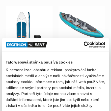
Decathlon Lublin
Decathlon Lublin
Tato webová stránka používá cookies
Czechów
Czechów
Deska
SUP
Itiwit
100
Kajak
pneumatyczny
K personalizaci obsahu a reklam, poskytování funkcí
Compact
L
10'
​/​
35"
​/​
6"
Tribord
100+
2
​/​
3-osobowy
sociálních médií a analýze naší návštěvnosti využíváme
(zestaw)
60,00 PLN
/
den
soubory cookie. Informace o tom, jak náš web používáte,
50,00 PLN
/
den
sdílíme se svými partnery pro sociální média, inzerci a
analýzy. Partneři tyto údaje mohou zkombinovat s
dalšími informacemi, které jste jim poskytli nebo které
získali v důsledku toho, že používáte jejich služby.