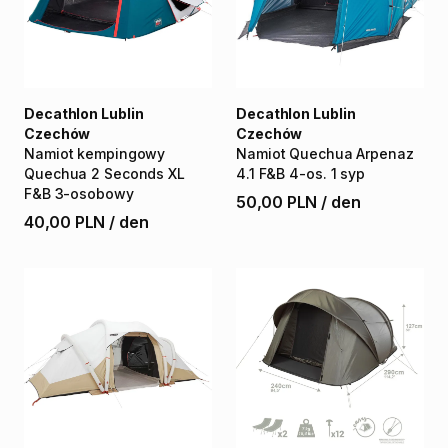
Decathlon Lublin
Decathlon Lublin
Czechów
Czechów
Namiot
kempingowy
Namiot
Quechua
Arpenaz
Quechua
2
Seconds
XL
4.1
F&B
4-os.
1
syp
F&B
3-osobowy
50,00 PLN
/
den
40,00 PLN
/
den