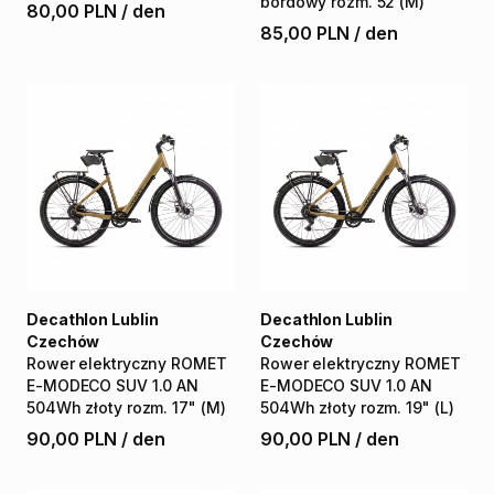
bordowy
rozm.
52
(M)
80,00 PLN
/
den
85,00 PLN
/
den
Decathlon Lublin
Decathlon Lublin
Czechów
Czechów
Rower
elektryczny
ROMET
Rower
elektryczny
ROMET
E-MODECO
SUV
1.0
AN
E-MODECO
SUV
1.0
AN
504Wh
złoty
rozm.
17"
(M)
504Wh
złoty
rozm.
19"
(L)
90,00 PLN
/
den
90,00 PLN
/
den