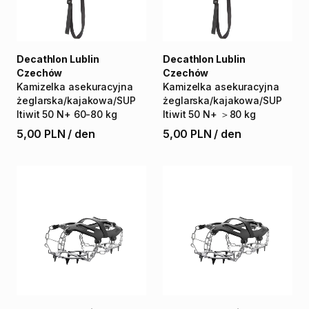
Decathlon Lublin
Decathlon Lublin
Czechów
Czechów
Kamizelka
asekuracyjna
Kamizelka
asekuracyjna
żeglarska
​/​
kajakowa
​/​
SUP
żeglarska
​/​
kajakowa
​/​
SUP
Itiwit
50
N+
60-80
kg
Itiwit
50
N+
＞80
kg
5,00 PLN
/
den
5,00 PLN
/
den