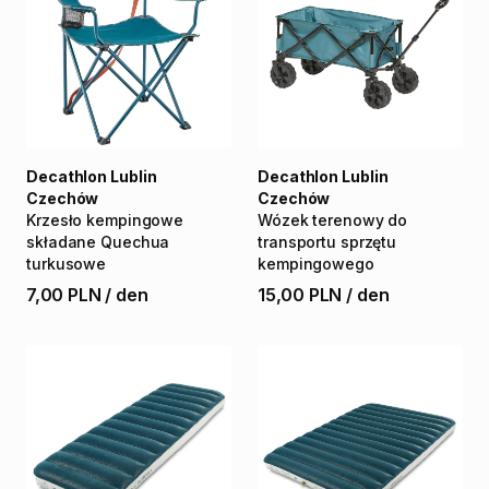
Decathlon Lublin
Decathlon Lublin
Czechów
Czechów
Krzesło
kempingowe
Wózek
terenowy
do
składane
Quechua
transportu
sprzętu
turkusowe
kempingowego
7,00 PLN
/
den
15,00 PLN
/
den