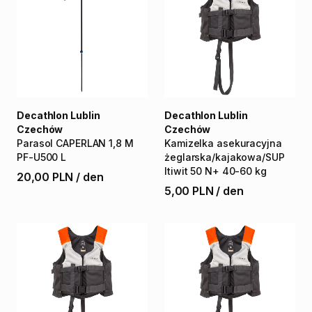
Decathlon Lublin
Decathlon Lublin
Czechów
Czechów
Parasol
CAPERLAN
1
​,​
8
M
Kamizelka
asekuracyjna
PF-U500
L
żeglarska
​/​
kajakowa
​/​
SUP
Itiwit
50
N+
40-60
kg
20,00 PLN
/
den
5,00 PLN
/
den