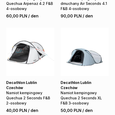
Quechua
Arpenaz
4.2
F&B
dmuchany
Air
Seconds
4.1
4-osobowy
F&B
4-osobowy
60,00 PLN
/
den
90,00 PLN
/
den
Decathlon Lublin
Decathlon Lublin
Czechów
Czechów
Namiot
kempingowy
Namiot
kempingowy
Quechua
2
Seconds
F&B
Quechua
2
Seconds
XL
2-osobowy
F&B
3-osobowy
40,00 PLN
/
den
50,00 PLN
/
den