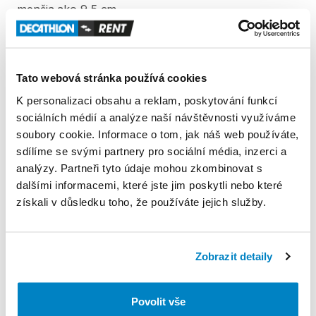
menšia
ako
9
​,​
5
cm.
(pozri
schémy
na
fotografiách)
Strešné
nosiče
nie
sú
súčasťou
vypožičania.
Tato webová stránka používá cookies
Skontrolujte
utiahnutie
tyčí
vášho
strešného
nosiča
a
K personalizaci obsahu a reklam, poskytování funkcí
stanu
pri
každom
použití.
sociálních médií a analýze naší návštěvnosti využíváme
soubory cookie. Informace o tom, jak náš web používáte,
sdílíme se svými partnery pro sociální média, inzerci a
V
tomto
strešnom
stane
zažiješ
nezabudnuteľné
noci
analýzy. Partneři tyto údaje mohou zkombinovat s
s
celou
rodinou!
dalšími informacemi, které jste jim poskytli nebo které
získali v důsledku toho, že používáte jejich služby.
-
Má
strešné
okno
zabudované
v
streche
na
pozorovanie
hviezd!
-
Ľahké
a
rýchle
otvorenie
a
zatvorenie
stanu
(za
menej
ako
2
minúty).
Zobrazit detaily
-
Využite
štedrý
priestor
tohto
strešného
stanu:
ideálny
pre
2
dospelých
a
2
deti.
Spálňa:
D
×
Š
×
V:
Povolit vše
200
×
213
×
107
cm.