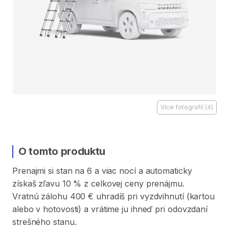
Více fotografií
(
4
)
O tomto produktu
Prenajmi
si
stan
na
6
a
viac
nocí
a
automaticky
získaš
zľavu
10
%
z
celkovej
ceny
prenájmu.
Vratnú
zálohu
400
€
uhradíš
pri
vyzdvihnutí
(kartou
alebo
v
hotovosti)
a
vrátime
ju
ihneď
pri
odovzdaní
strešného
stanu.