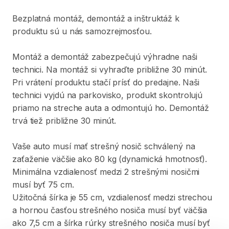
Bezplatná
montáž
​,​
demontáž
a
inštruktáž
k
produktu
sú
u
nás
samozrejmosťou.
Montáž
a
demontáž
zabezpečujú
výhradne
naši
technici.
Na
montáž
si
vyhraďte
približne
30
minút.
Pri
vrátení
produktu
stačí
prísť
do
predajne.
Naši
technici
vyjdú
na
parkovisko
​,​
produkt
skontrolujú
priamo
na
streche
auta
a
odmontujú
ho.
Demontáž
trvá
tiež
približne
30
minút.
Vaše
auto
musí
mať
strešný
nosič
schválený
na
zaťaženie
väčšie
ako
80
kg
(dynamická
hmotnosť).
Minimálna
vzdialenosť
medzi
2
strešnými
nosičmi
musí
byť
75
cm.
Užitočná
šírka
je
55
cm
​,​
vzdialenosť
medzi
strechou
a
hornou
časťou
strešného
nosiča
musí
byť
väčšia
ako
7
​,​
5
cm
a
šírka
rúrky
strešného
nosiča
musí
byť