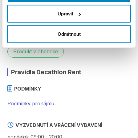
-
Vďaka
matracu
s
hrúbkou
6
cm
a
látkou
Fresh&Black
vám
poskytne
pohodlie
počas
vašich
Upravit
najkrajších
dobrodružstiev.
Odmítnout
Produkt v obchodě
Pravidla Decathlon Rent
PODMÍNKY
Podmínky pronájmu
VYZVEDNUTÍ A VRÁCENÍ VYBAVENÍ
pondelok 09:00 - 20:00