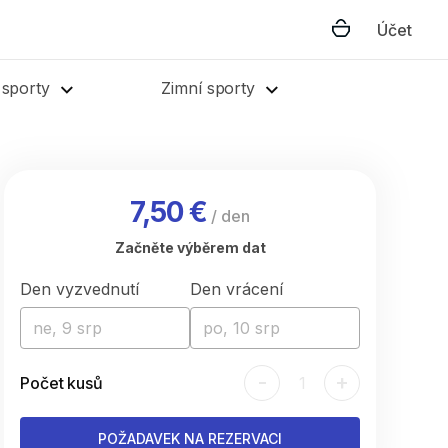
Účet
 sporty
Zimní sporty
7,50 €
/
den
Začněte výběrem dat
Den vyzvednutí
Den vrácení
ne, 9 srp
po, 10 srp
-
+
Počet kusů
1
POŽADAVEK NA REZERVACI