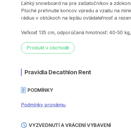
Ľahký
snowboard
na
pre
začiatočníkov
a
zdokona
Ploché
prehnutie
koncov
vpredu
a
vzadu
na
mini
rádius
v
oblúkoch
na
lepšiu
ovládateľnosť
a
rezan
Veľkosť
135
cm​​
​,​
odporúčaná
hmotnosť:
40-50
kg​​
​,​
Produkt v obchodě
Pravidla Decathlon Rent
PODMÍNKY
Podmínky pronájmu
VYZVEDNUTÍ A VRÁCENÍ VYBAVENÍ