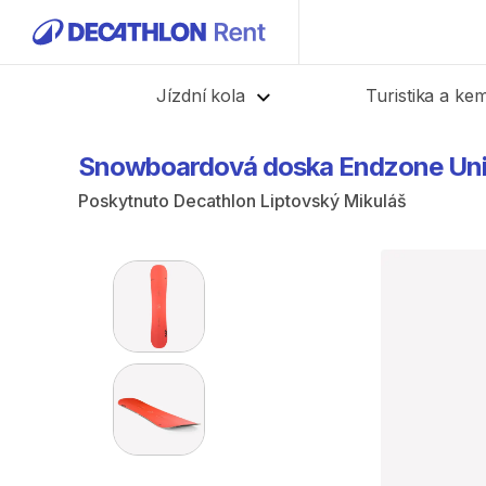
Zpět
Jízdní kola
Turistika a ke
Snowboardová
doska
Endzone
Un
Poskytnuto
Decathlon Liptovský Mikuláš