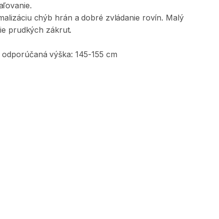
ľovanie.
malizáciu
chýb
hrán
a
dobré
zvládanie
rovín.
Malý
ie
prudkých
zákrut.
odporúčaná
výška:
145-155
cm