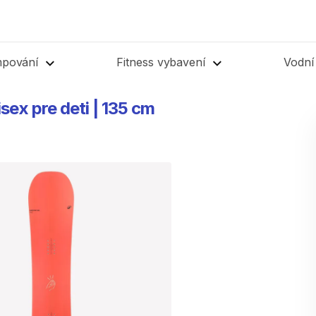
mpování
Fitness vybavení
Vodní
isex
pre
deti
|
135
cm