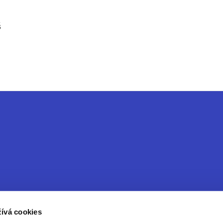
š
ívá cookies