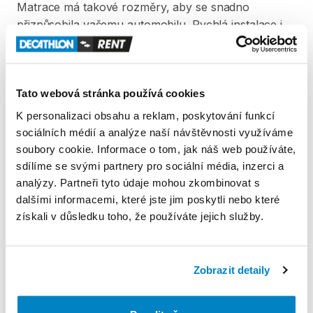
Matrace
má
takové
rozměry​​​
​,​
aby
se
snadno
přizpůsobila
vašemu
automobilu.
Rychlá
instalace
i
sbalení
díky
samonafukovacímu
systému
a
vysoké
pohodlí
řady
Ultim
Comfort.
Tato webová stránka používá cookies
Kompatibilní
s
většinou
vozidel
kombi
a
sedan
s
plochým
zavazadlovým
prostorem.
K personalizaci obsahu a reklam, poskytování funkcí
sociálních médií a analýze naší návštěvnosti využíváme
soubory cookie. Informace o tom, jak náš web používáte,
Produkt v obchodě
sdílíme se svými partnery pro sociální média, inzerci a
analýzy. Partneři tyto údaje mohou zkombinovat s
dalšími informacemi, které jste jim poskytli nebo které
Pravidla Decathlon Rent
získali v důsledku toho, že používáte jejich služby.
PODMÍNKY
Zobrazit detaily
Podmínky pronájmu