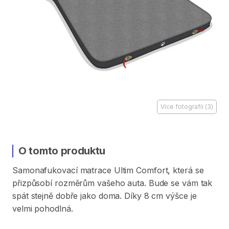
Více fotografií
(
3
)
O tomto produktu
Samonafukovací
matrace
Ultim
Comfort​​​
​,​
která
se
přizpůsobí
rozměrům
vašeho
auta.
Bude
se
vám
tak
spát
stejně
dobře
jako
doma.
Díky
8
cm
výšce
je
velmi
pohodlná.