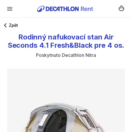
Zpět
Rodinný
nafukovací
stan
Air
Seconds
4.1
Fresh&Black
pre
4
os.
Poskytnuto
Decathlon Nitra