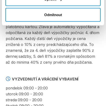
ZÁLOHA A SLEVA Z PŮJČKY
Odmítnout
Pre vypožičanie produktu nie je vyžadovaná vratná
či iná záloha. Za vypožičanie zaplatíte vopred online
platobnou kartou. Zľava je automaticky vypočítaná a
odpočítaná za každý deň výpožičky počnúc 4. dňom
požičania. Každý ďalší deň výpožičky je cena
znížená o 10% z ceny predchádzajúceho dňa. To
znamená, že za 4. deň výpožičky zaplatíte 90% z
dennej sadzby, 5. deň 81% a rovnakým spôsobom
až do minima 40% z ceny prvého dňa požičania.
VYZVEDNUTÍ A VRÁCENÍ VYBAVENÍ
pondelok 09:00 - 20:00
utorok 09:00 - 20:00
streda 09:00 - 20:00
štvrtok 09:00 - 20:00