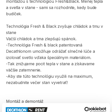
montážou
s
technológiou
Fresh&Black.
Menej
tepla
a
svetla
v
stane
-
sami
sa
rozhodnite
​,​
kedy
bude
budíček.
Technológia
Fresh
&
Black
zvyšuje
chládok
a
tmu
v
stane
Väčší
chládok
a
tma
zlepšujú
spánok.
-Technológia
Fresh
&
black
patentovaná
Decathlonom
umožňuje
odrážať
slnečné
lúče
a
izolovať
svetlo
vďaka
špeciálnym
materiálom.
-Tak
znižujeme
pocit
tepla
v
stane
a
získavame
väčšie
zatemnenie.
-Aby
ste
túto
technológiu
využili
na
maximum
​,​
nezabudnite
večer
stan
vyvetrať!
Montáž
a
demontáž
Nafukovacia
konštrukcia
​,​
predmontované
spálne
s