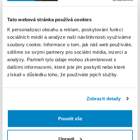
vonkajším
plášťom.
Nafukovanie
pomocou
našej
pumpy
Quechua
Ultim
Comfort
s
tlakomerom.
Odporúčame
nahustiť
na
tlak
Tato webová stránka používá cookies
7
PSI.
K personalizaci obsahu a reklam, poskytování funkcí
sociálních médií a analýze naší návštěvnosti využíváme
Pumpa
Vám
bude
poskytnutá
zdarma.
soubory cookie. Informace o tom, jak náš web používáte,
Kvôli
zjednodušeniu
odporúčame
montáž
2
osobami
​,​
sdílíme se svými partnery pro sociální média, inzerci a
ale
zvládne
to
aj
1
osoba.
analýzy. Partneři tyto údaje mohou zkombinovat s
dalšími informacemi, které jste jim poskytli nebo které
Produkt v obchodě
získali v důsledku toho, že používáte jejich služby.
Pravidla Decathlon Rent
Zobrazit detaily
PODMÍNKY
Povolit vše
Podmínky pronájmu
Upravit