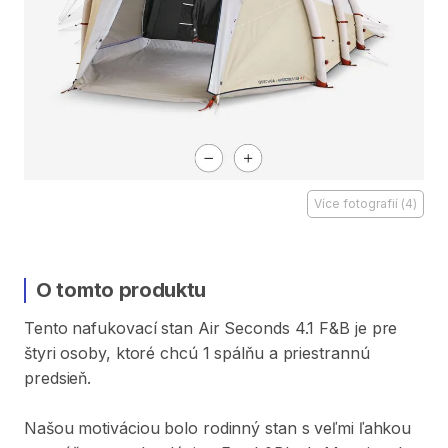
Více fotografií
(
4
)
O tomto produktu
Tento
nafukovací
stan
Air
Seconds
4.1
F&B
je
pre
štyri
osoby
​,​
ktoré
chcú
1
spálňu
a
priestrannú
predsieň.
Našou
motiváciou
bolo
rodinný
stan
s
veľmi
ľahkou