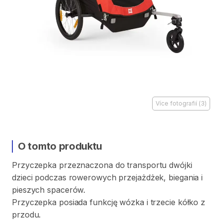
Více fotografií
(
3
)
O tomto produktu
Przyczepka
przeznaczona
do
transportu
dwójki
dzieci
podczas
rowerowych
przejażdżek​
​,​
biegania
i
pieszych
spacerów.
Przyczepka
posiada
funkcję
wózka
i
trzecie
kółko
z
przodu.