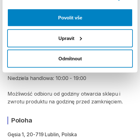
Povolit vše
VYZVEDNUTÍ A VRÁCENÍ VYBAVENÍ
Poniedziałek: 10:00 - 20:00
Upravit
Wtorek: 10:00 - 20:00
Środa: 10:00 - 20:00
Czwartek: 10:00 - 20:00
Odmítnout
Piątek: 10:00 - 20:00
Sobota: 10:00 - 20:00
Niedziela handlowa: 10:00 - 19:00
Możliwość odbioru od godziny otwarcia sklepu i
zwrotu produktu na godzinę przed zamknięciem.
Poloha
Gęsia 1, 20-719 Lublin, Polska