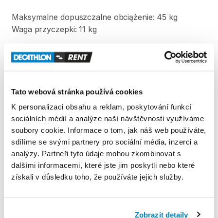
Maksymalne
dopuszczalne
obciążenie:
45
kg
Waga
przyczepki:
11
kg
Produkt v obchodě
Tato webová stránka používá cookies
Pravidla Decathlon Rent
K personalizaci obsahu a reklam, poskytování funkcí
sociálních médií a analýze naší návštěvnosti využíváme
PODMÍNKY
soubory cookie. Informace o tom, jak náš web používáte,
sdílíme se svými partnery pro sociální média, inzerci a
Podmínky pronájmu
analýzy. Partneři tyto údaje mohou zkombinovat s
dalšími informacemi, které jste jim poskytli nebo které
získali v důsledku toho, že používáte jejich služby.
ZÁLOHA A SLEVA Z PŮJČKY
Nie pobieramy kaucji za wypożyczenie tego
produktu
Zobrazit detaily