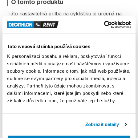
O tomto produktu
Táto
nastaviteľná
prilba
na
cyklistiku
je
určená
na
vaše
prvé
výjazdy.
Chráňte
sa
pred
konármi
a
otrasmi.
Dá
sa
ľahko
nasadiť
pomocou
2
praciek
pod
ušami
a
1
pracky
Tato webová stránka používá cookies
pod
bradou.
Má
15
vetracích
otvorov.
K personalizaci obsahu a reklam, poskytování funkcí
sociálních médií a analýze naší návštěvnosti využíváme
soubory cookie. Informace o tom, jak náš web používáte,
Produkt v obchodě
sdílíme se svými partnery pro sociální média, inzerci a
analýzy. Partneři tyto údaje mohou zkombinovat s
dalšími informacemi, které jste jim poskytli nebo které
Pravidla Decathlon Rent
získali v důsledku toho, že používáte jejich služby.
PODMÍNKY
Zobrazit detaily
Podmínky pronájmu