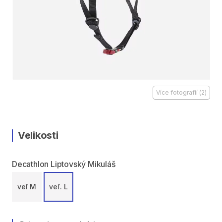
Více fotografií
(
2
)
Velikosti
Decathlon Liptovský Mikuláš
veľ M
veľ. L