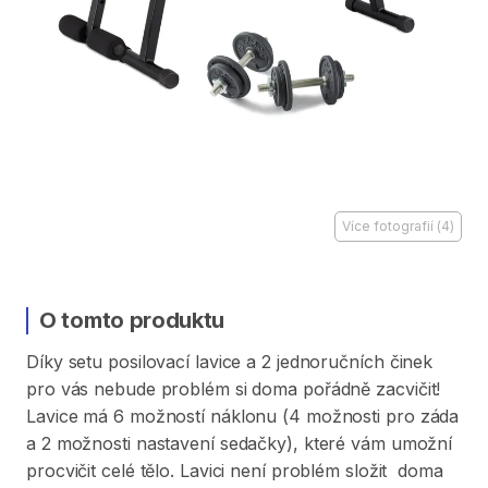
Více fotografií
(
4
)
O tomto produktu
Díky
setu
posilovací
lavice
a
2
jednoručních
činek
pro
vás
nebude
problém
si
doma
pořádně
zacvičit!
Lavice
má
6
možností
náklonu
(4
možnosti
pro
záda
a
2
možnosti
nastavení
sedačky)​​​​
​,​
které
vám
umožní
procvičit
celé
tělo.
Lavici
není
problém
složit
doma