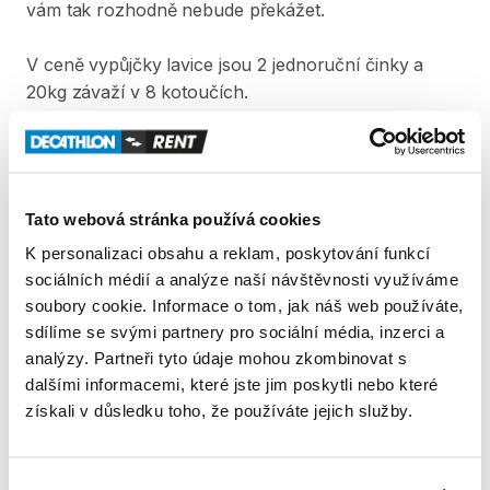
vám
tak
rozhodně
nebude
překážet.
V
ceně
vypůjčky
lavice
jsou
2
jednoruční
činky
a
20kg
závaží
v
8
kotoučích.
Minimální
doba
půjčky
je
30
dní.
Lavici
zapůjčujeme
nesloženou
v
původním
balení.
Tato webová stránka používá cookies
Produkt v obchodě
K personalizaci obsahu a reklam, poskytování funkcí
sociálních médií a analýze naší návštěvnosti využíváme
Pravidla Decathlon Rent
soubory cookie. Informace o tom, jak náš web používáte,
sdílíme se svými partnery pro sociální média, inzerci a
analýzy. Partneři tyto údaje mohou zkombinovat s
PODMÍNKY
dalšími informacemi, které jste jim poskytli nebo které
získali v důsledku toho, že používáte jejich služby.
Podmínky pronájmu