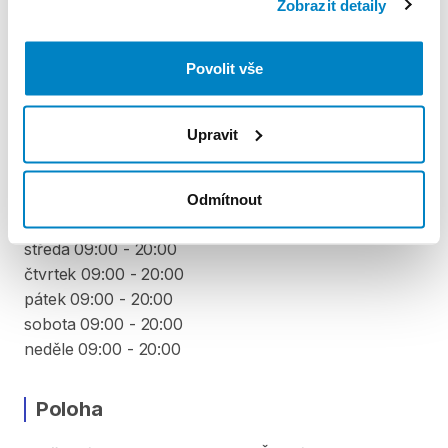
ZÁLOHA A SLEVA Z PŮJČKY
Zobrazit detaily
Pro vypůjčení produktu není vyžadována vratná či
jiná záloha. Za vypůjčení zaplatíte předem online
Povolit vše
platební kartou.
Upravit
VYZVEDNUTÍ A VRÁCENÍ VYBAVENÍ
pondělí 09:00 - 20:00
Odmítnout
úterý 09:00 - 20:00
středa 09:00 - 20:00
čtvrtek 09:00 - 20:00
pátek 09:00 - 20:00
sobota 09:00 - 20:00
neděle 09:00 - 20:00
Poloha