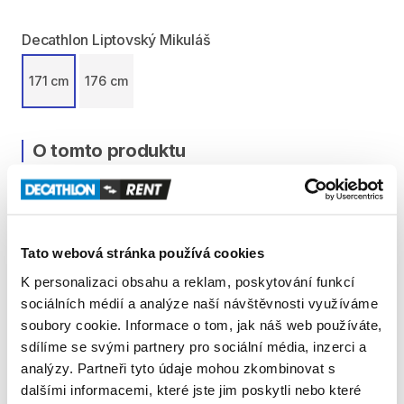
Decathlon Liptovský Mikuláš
171 cm
176 cm
O tomto produktu
Lyže
určené
iba
na
zjazdovku.
Ponúka
skvelú
stabilitu
a
vynikajúcu
priľnavosť
vo
veľkých
rýchlostiach.
Veľkou
výhodou
týchto
lyží
je
​,​
že
nie
je
ťažké
mať
nad
nimi
100%
kontrolu
celý
zjazd.
Tato webová stránka používá cookies
K personalizaci obsahu a reklam, poskytování funkcí
Lyže
na
zjazdovku
určené
skúseným
lyžiarom
​,​
ktorí
sociálních médií a analýze naší návštěvnosti využíváme
hľadajú
dobrý
kompromis
medzi
presnosťou
a
soubory cookie. Informace o tom, jak náš web používáte,
výkonom
v
každej
dĺžke
oblúka.
sdílíme se svými partnery pro sociální média, inzerci a
analýzy. Partneři tyto údaje mohou zkombinovat s
V
cene
pôžičky
lyží
sú
zahrnuté
paličky.
dalšími informacemi, které jste jim poskytli nebo které