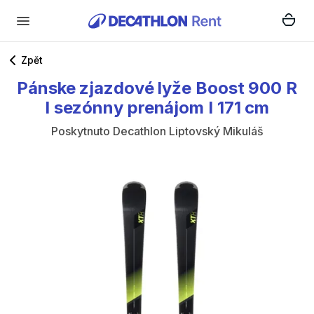
Zpět
Pánske
zjazdové
lyže
Boost
900
R
I
sezónny
prenájom
I
171
cm
Poskytnuto
Decathlon Liptovský Mikuláš