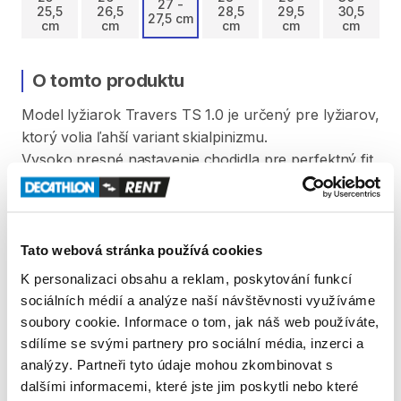
27 -
25,5
26,5
28,5
29,5
30,5
27,5 cm
cm
cm
cm
cm
cm
O tomto produktu
Model
lyžiarok
Travers
TS
1.0
je
určený
pre
lyžiarov
​,​
ktorý
volia
ľahší
variant
skialpinizmu.
Vysoko
presné
nastavenie
chodidla
pre
perfektný
fit
vďaka
systému
BOA®
a
napínacím
kladkám.
Obuv
vhodná
na
stredné
a
široké
chodidlá.
Dĺžka
podrážky
lyžiarky
Tato webová stránka používá cookies
25
​,​
5
=
276
mm.
K personalizaci obsahu a reklam, poskytování funkcí
26
​,​
5
=
286
mm.
sociálních médií a analýze naší návštěvnosti využíváme
27
​,​
5
=
296
mm.
soubory cookie. Informace o tom, jak náš web používáte,
28
​,​
5
=
306
mm.
sdílíme se svými partnery pro sociální média, inzerci a
29
​,​
5
=
316
mm.
analýzy. Partneři tyto údaje mohou zkombinovat s
30
​,​
5
=
326
mm.
dalšími informacemi, které jste jim poskytli nebo které