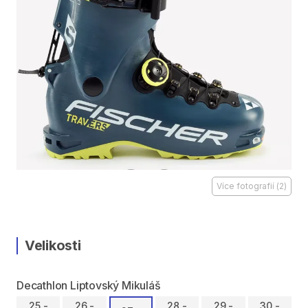
Více fotografií
(
2
)
Velikosti
Decathlon Liptovský Mikuláš
25 -
26 -
28 -
29 -
30 -