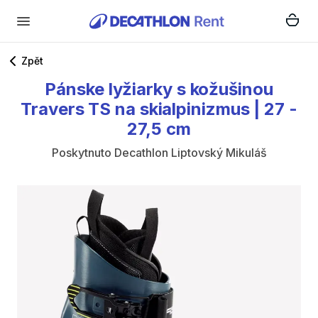
Zpět
Pánske
lyžiarky
s
kožušinou
Travers
TS
na
skialpinizmus
|
27
-
27
​,​
5
cm
Poskytnuto
Decathlon Liptovský Mikuláš