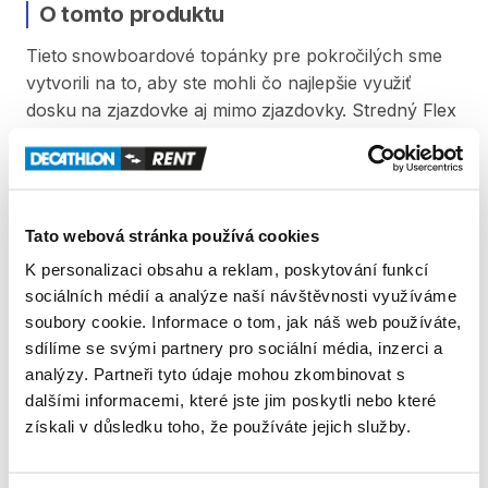
O tomto produktu
Tieto
snowboardové
topánky
pre
pokročilých
sme
vytvorili
na
to
​,​
aby
ste
mohli
čo
najlepšie
využiť
dosku
na
zjazdovke
aj
mimo
zjazdovky.
Stredný
Flex
(6
​/​
10)
umožňuje
dobré
ovládanie
dosky
pri
vysokej
rýchlosti.
Habu®FitSystem
(výrobca
Boa®
technology).
Tato webová stránka používá cookies
Umožňuje
silné
utiahnutie
​,​
mikronastavenie
a
veľmi
K personalizaci obsahu a reklam, poskytování funkcí
dobré
spevnenie
chodidla.
Suchý
zips
umožňuje
sociálních médií a analýze naší návštěvnosti využíváme
dokonalé
spevnenie
píšťaly.
Tepelne
tvarovateľná
soubory cookie. Informace o tom, jak náš web používáte,
vnútorná
topánka.
sdílíme se svými partnery pro sociální média, inzerci a
analýzy. Partneři tyto údaje mohou zkombinovat s
dalšími informacemi, které jste jim poskytli nebo které
Produkt v obchodě
získali v důsledku toho, že používáte jejich služby.
Pravidla Decathlon Rent