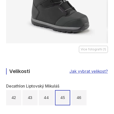
Více fotografií
(
1
)
Velikosti
Jak vybrat velikost?
Decathlon Liptovský Mikuláš
42
43
44
45
46