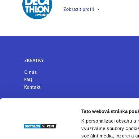
Zobrazit profil
•
ZKRATKY
O nás
FAQ
Kontakt
Tato webová stránka použ
K personalizaci obsahu a 
Online komunita pro půjčování produktů v České republ
využíváme soubory cookie.
sociální média, inzerci a 