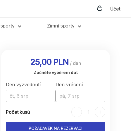
Účet
 sporty
Zimní sporty
25,00 PLN
/
den
Začněte výběrem dat
Den vyzvednutí
Den vrácení
čt, 6 srp
pá, 7 srp
-
+
Počet kusů
1
POŽADAVEK NA REZERVACI