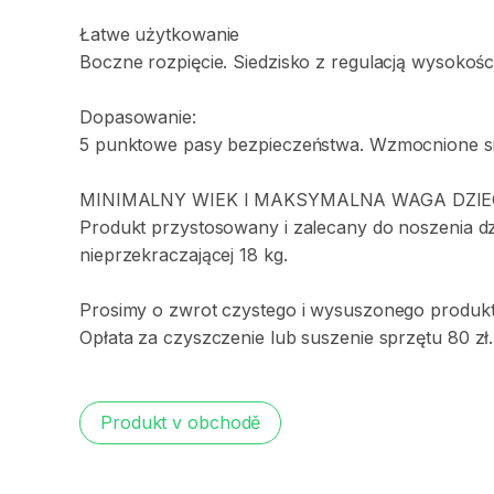
Łatwe
użytkowanie
Boczne
rozpięcie.
Siedzisko
z
regulacją
wysokośc
Dopasowanie:
5
punktowe
pasy
bezpieczeństwa.
Wzmocnione
s
MINIMALNY
WIEK
I
MAKSYMALNA
WAGA
DZI
Produkt
przystosowany
i
zalecany
do
noszenia
d
nieprzekraczającej
18
kg.
Prosimy
o
zwrot
czystego
i
wysuszonego
produkt
Opłata
za
czyszczenie
lub
suszenie
sprzętu
80
zł.
Produkt v obchodě