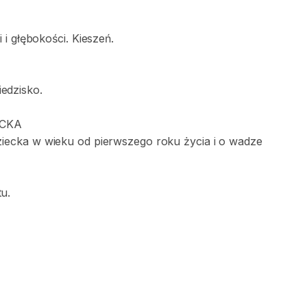
i
i
głębokości.
Kieszeń.
iedzisko.
ECKA
ziecka
w
wieku
od
pierwszego
roku
życia
i
o
wadze
u.