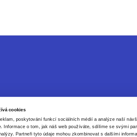
ívá cookies
reklam, poskytování funkcí sociálních médií a analýze naší návš
ice
 Informace o tom, jak náš web používáte, sdílíme se svými par
analýzy. Partneři tyto údaje mohou zkombinovat s dalšími informa