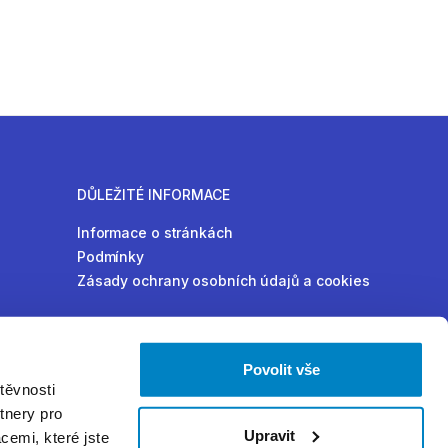
DŮLEŽITÉ INFORMACE
Informace o stránkách
Podmínky
Zásady ochrany osobních údajů a cookies
Povolit vše
těvnosti
tnery pro
Upravit
cemi, které jste