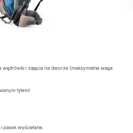
a
wędrówki
i
zajęcia
na
dworze
(maksymalna
waga
owanym
tyłem!
i
pasek
wyściełane.