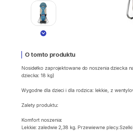
O tomto produktu
Nosidełko
zaprojektowane
do
noszenia
dziecka
n
dziecka:
18
kg)
Wygodne
dla
dzieci
i
dla
rodzica:
lekkie
​,​
z
wentyl
Zalety
produktu:
Komfort
noszenia:
Lekkie:
zaledwie
2
​,​
38
kg.
Przewiewne
plecy.Szelki