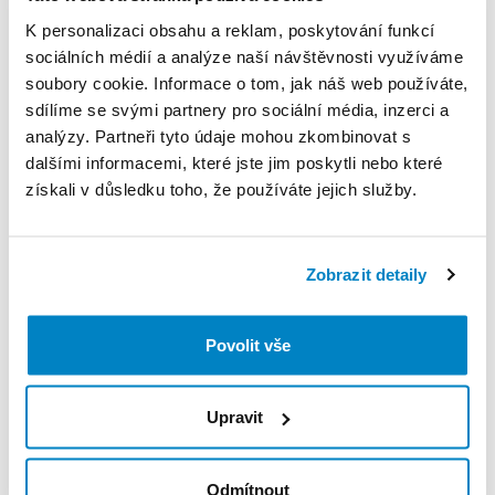
waga:
3230
g
K personalizaci obsahu a reklam, poskytování funkcí
pojemność:
12
l
sociálních médií a analýze naší návštěvnosti využíváme
wymiary:
70
x
43
x
34
cm
soubory cookie. Informace o tom, jak náš web používáte,
maksymalne
obciążenie
nosidełka:
24
kg
sdílíme se svými partnery pro sociální média, inzerci a
materiał:
210D
PA
-
poliamid;
analýzy. Partneři tyto údaje mohou zkombinovat s
dalšími informacemi, které jste jim poskytli nebo které
Do
każdego
nosidła
dodajemy
daszek
získali v důsledku toho, že používáte jejich služby.
przeciwsłoneczny
i
pokrowiec
przeciwdeszczowy
Pravidla Decathlon Rent
Zobrazit detaily
PODMÍNKY
Povolit vše
Toto sportovní vybavení pronajímá partnerská
půjčovna. Podívejte se prosím na její podmínky
Upravit
pronájmu.
Podmínky pronájmu
Odmítnout