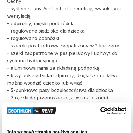
Cechy:
-
system
nośny
AirComfort
z
regulacją
wysokości
i
wentylacją
-
odpinany
​,​
miękki
podbródek
-
regulowane
siedzisko
dla
dziecka
-
regulowane
podnóżki
-
szeroki
pas
biodrowy
zaopatrzony
w
2
kieszenie
-
szelki
zaopatrzone
w
pas
piersiowy
i
uchwyt
do
systemu
hydracyjnego
-
aluminiowa
rama
ze
składaną
podpórką
-
lewy
bok
siedziska
odpinany
​,​
dzięki
czemu
łatwo
można
wsadzić
dziecko
lub
wyjąć
-
5-punktowe
pasy
bezpieczeństwa
dla
dziecka
-
2
rączki
do
przenoszenia
(z
tyłu
i
z
przodu)
-
PFC
Free
-
materiał
wolny
od
szkodliwych
dla
środowiska
substancji
Dane
techniczne:
Tato webová stránka používá cookies