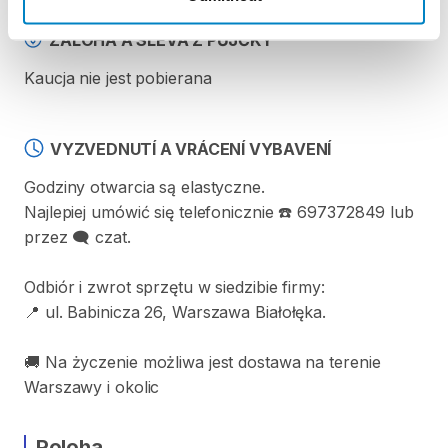
ZÁLOHA A SLEVA Z PŮJČKY
Kaucja nie jest pobierana
VYZVEDNUTÍ A VRÁCENÍ VYBAVENÍ
Godziny otwarcia są elastyczne.
Najlepiej umówić się telefonicznie ☎️ 697372849 lub
przez 🗨️ czat.
Odbiór i zwrot sprzętu w siedzibie firmy:
📍 ul. Babinicza 26, Warszawa Białołęka.
🚚 Na życzenie możliwa jest dostawa na terenie
Warszawy i okolic
Poloha