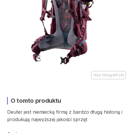
Více fotografií
(
4
)
O tomto produktu
Deuter
jest
niemiecką
firmą
z
bardzo
długą
historią
i
produkują
najwyższej
jakości
sprzęt