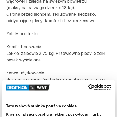
wędrówki
i
zajęcia
na
świeżym
powietrzu
(maksymalna
waga
dziecka:
18
kg).
Osłona
przed
słońcem​
​,​
regulowane
siedzisko​
​,​
oddychające
plecy​
​,​
komfort
i
bezpieczeństwo.
Zalety
produktu:
Komfort
noszenia
Lekkie:
zaledwie
2​
​,​
​75
kg.
Przewiewne
plecy.
Szelki
i
pasek
wyściełane.
Łatwe
użytkowanie
Boczne
rozpięcie.
Siedzisko
z
regulacją
wysokości
i
głębokości.
Regulowane
plecy
Dostosowanie
do
budowy
anatomicznej
5
punktowe
pasy
bezpieczeństwa.
Wzmocnione
Tato webová stránka používá cookies
siedzisko.
K personalizaci obsahu a reklam, poskytování funkcí