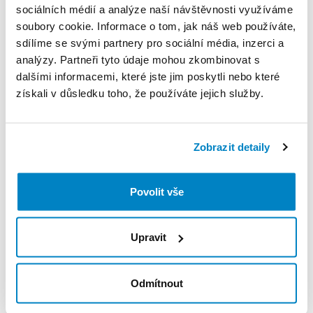
sociálních médií a analýze naší návštěvnosti využíváme
soubory cookie. Informace o tom, jak náš web používáte,
Pravidla Decathlon Rent
sdílíme se svými partnery pro sociální média, inzerci a
analýzy. Partneři tyto údaje mohou zkombinovat s
PODMÍNKY
dalšími informacemi, které jste jim poskytli nebo které
Toto sportovní vybavení pronajímá partnerská
získali v důsledku toho, že používáte jejich služby.
půjčovna. Podívejte se prosím na její podmínky
pronájmu.
Zobrazit detaily
Podmínky pronájmu
Povolit vše
ZÁLOHA A SLEVA Z PŮJČKY
300 zł płatne gotówką lub BLIK na miejscu.
Upravit
Zwracane w dniu zdania sprzętu.
Odmítnout
VYZVEDNUTÍ A VRÁCENÍ VYBAVENÍ