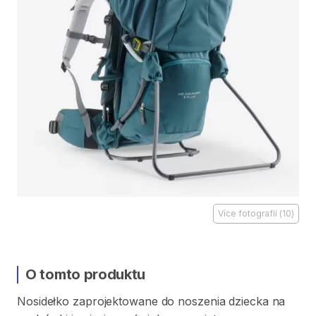
Více fotografií
(
10
)
O tomto produktu
Nosidełko
zaprojektowane
do
noszenia
dziecka
na