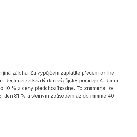
jiná záloha. Za vypůjčení zaplatíte předem online
 a odečtena za každý den výpůjčky počínaje 4. dnem
na o 10 % z ceny předchozího dne. To znamená, že
, 5. den 81 % a stejným způsobem až do minima 40