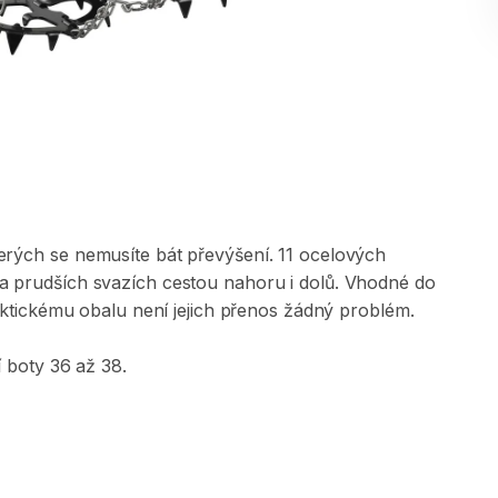
erých
se
nemusíte
bát
převýšení.
11
ocelových
a
prudších
svazích
cestou
nahoru
i
dolů.
Vhodné
do
ktickému
obalu
není
jejich
přenos
žádný
problém.
í
boty
36
až
38.