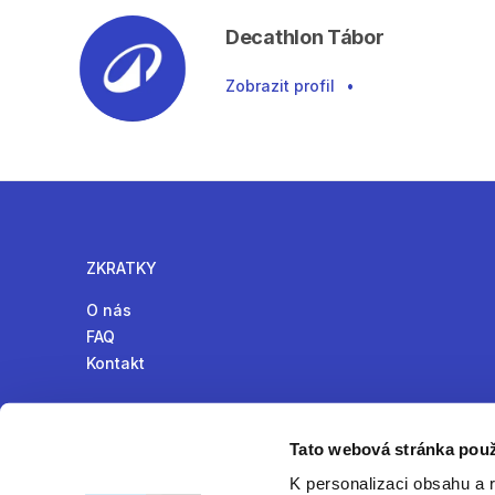
Decathlon Tábor
Zobrazit profil
•
ZKRATKY
O nás
FAQ
Kontakt
Tato webová stránka použ
K personalizaci obsahu a 
Online komunita pro půjčování produktů v České republ