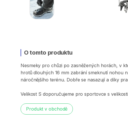
O tomto produktu
Nesmeky
pro
chůzi
po
zasněžených
horách​​​​​​​​
​,​
v
kt
hrotů
dlouhých
16
mm
zabrání
smeknutí
nohou
n
náročnějšího
terénu.
Dobře
se
nasazují
a
díky
pra
Velikost
S
doporučujeme
pro
sportovce
s
velikost
Produkt v obchodě