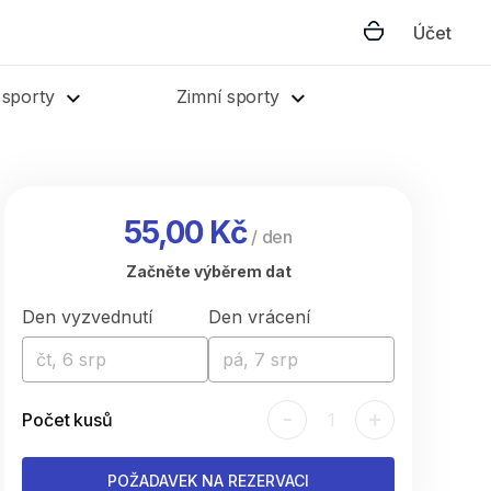
Účet
 sporty
Zimní sporty
55,00 Kč
/
den
Začněte výběrem dat
Den vyzvednutí
Den vrácení
čt, 6 srp
pá, 7 srp
-
+
Počet kusů
1
POŽADAVEK NA REZERVACI