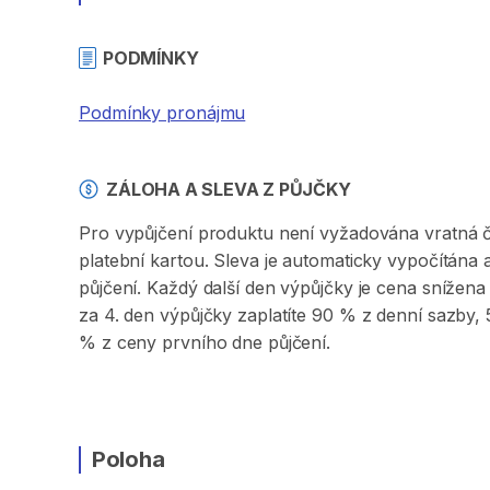
PODMÍNKY
Podmínky pronájmu
ZÁLOHA A SLEVA Z PŮJČKY
Pro vypůjčení produktu není vyžadována vratná či 
platební kartou. Sleva je automaticky vypočítána
půjčení. Každý další den výpůjčky je cena sníže
za 4. den výpůjčky zaplatíte 90 % z denní sazby
% z ceny prvního dne půjčení.
Poloha