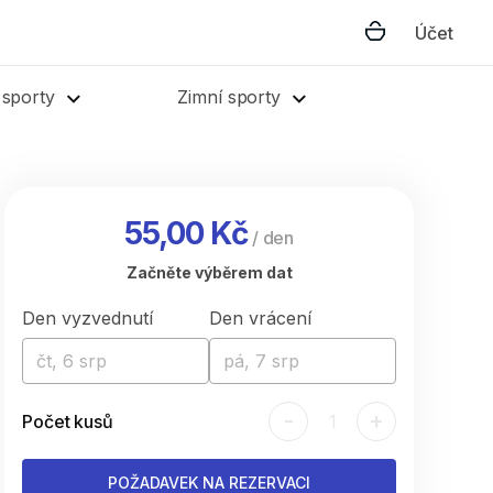
Účet
 sporty
Zimní sporty
55,00 Kč
/
den
Začněte výběrem dat
Den vyzvednutí
Den vrácení
čt, 6 srp
pá, 7 srp
-
+
Počet kusů
1
POŽADAVEK NA REZERVACI