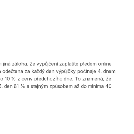
jiná záloha. Za vypůjčení zaplatíte předem online
 a odečtena za každý den výpůjčky počínaje 4. dnem
na o 10 % z ceny předchozího dne. To znamená, že
, 5. den 81 % a stejným způsobem až do minima 40