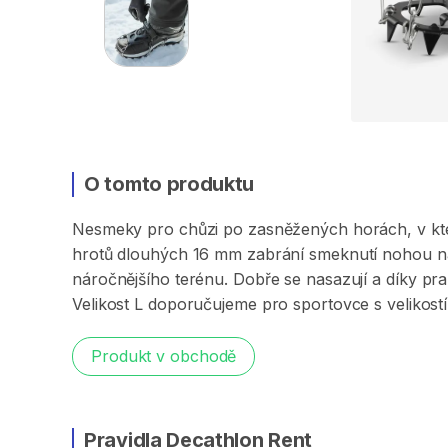
O tomto produktu
Nesmeky
pro
chůzi
po
zasněžených
horách​​​​​
​,​
v
kt
hrotů
dlouhých
16
mm
zabrání
smeknutí
nohou
n
náročnějšího
terénu.
Dobře
se
nasazují
a
díky
pra
Velikost
L
doporučujeme
pro
sportovce
s
velikostí
Produkt v obchodě
Pravidla Decathlon Rent