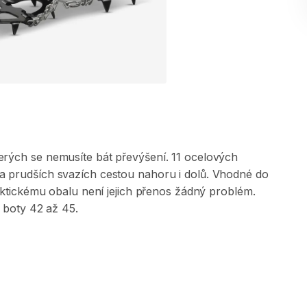
erých
se
nemusíte
bát
převýšení.
11
ocelových
a
prudších
svazích
cestou
nahoru
i
dolů.
Vhodné
do
ktickému
obalu
není
jejich
přenos
žádný
problém.
boty
42
až
45.