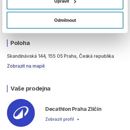
Upravit
10 % z ceny předchozího dne. To znamená, že za 4.
den výpůjčky zaplatíte 90 % z denní sazby, 5. den 81
% a stejným způsobem až do minima 40 % z ceny
Odmítnout
prvního dne půjčení.
Poloha
Skandinávská 144, 155 05 Praha, Česká republika
Zobrazit na mapě
Vaše prodejna
Decathlon Praha Zličín
Zobrazit profil
•