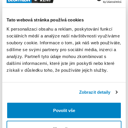
sportovce
s
velikostí
boty
41
až
43.
Produkt v obchodě
Tato webová stránka používá cookies
K personalizaci obsahu a reklam, poskytování funkcí
Pravidla Decathlon Rent
sociálních médií a analýze naší návštěvnosti využíváme
soubory cookie. Informace o tom, jak náš web používáte,
sdílíme se svými partnery pro sociální média, inzerci a
PODMÍNKY
analýzy. Partneři tyto údaje mohou zkombinovat s
dalšími informacemi, které jste jim poskytli nebo které
Podmínky pronájmu
získali v důsledku toho, že používáte jejich služby.
ZÁLOHA A SLEVA Z PŮJČKY
Zobrazit detaily
Pro vypůjčení produktu není vyžadována vratná či
jiná záloha. Za vypůjčení zaplatíte předem online
platební kartou. Sleva je automaticky vypočítána a
Povolit vše
odečtena za každý den výpůjčky počínaje 4. dnem
půjčení. Každý další den výpůjčky je cena snížena o