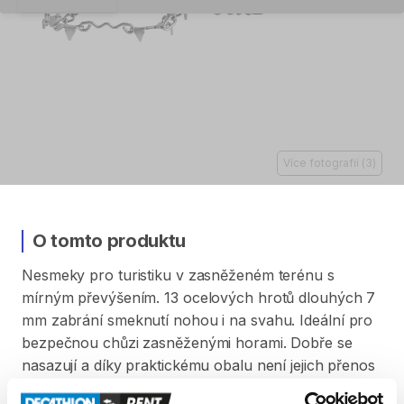
Více fotografií
(
3
)
O tomto produktu
Nesmeky
pro
turistiku
v
zasněženém
terénu
s
mírným
převýšením.
13
ocelových
hrotů
dlouhých
7
mm
zabrání
smeknutí
nohou
i
na
svahu.
Ideální
pro
bezpečnou
chůzi
zasněženými
horami.
Dobře
se
nasazují
a
díky
praktickému
obalu
není
jejich
přenos
žádný
problém.
Velikost
M
doporučujeme
pro