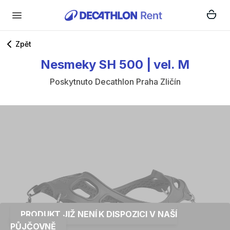
Zpět
Nesmeky
SH
500
|
vel.
M
Poskytnuto
Decathlon Praha Zličín
PRODUKT JIŽ NENÍ K DISPOZICI V NAŠÍ
PŮJČOVNĚ