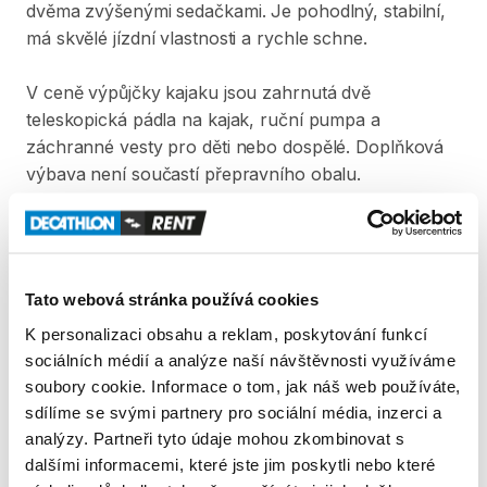
dvěma
zvýšenými
sedačkami.
Je
pohodlný
​,​
stabilní
​,​
má
skvělé
jízdní
vlastnosti
a
rychle
schne.
V
ceně
výpůjčky
kajaku
jsou
zahrnutá
dvě
teleskopická
pádla
na
kajak​​​​​​
​,​
ruční
pumpa
a
záchranné
vesty
pro
děti
nebo
dospělé.
Doplňková
výbava
není
součastí
přepravního
obalu.
Produkt v obchodě
Tato webová stránka používá cookies
Pravidla Decathlon Rent
K personalizaci obsahu a reklam, poskytování funkcí
sociálních médií a analýze naší návštěvnosti využíváme
PODMÍNKY
soubory cookie. Informace o tom, jak náš web používáte,
sdílíme se svými partnery pro sociální média, inzerci a
Podmínky pronájmu
analýzy. Partneři tyto údaje mohou zkombinovat s
dalšími informacemi, které jste jim poskytli nebo které