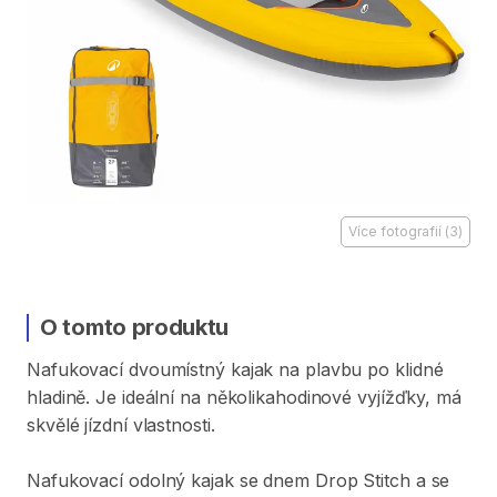
Více fotografií
(
3
)
O tomto produktu
Nafukovací
dvoumístný
kajak
na
plavbu
po
klidné
hladině.
Je
ideální
na
několikahodinové
vyjížďky
​,​
má
skvělé
jízdní
vlastnosti.
Nafukovací
odolný
kajak
se
dnem
Drop
Stitch
a
se