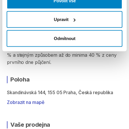
Povolit vše
Pro vypůjčení produktu není vyžadována vratná či
jiná záloha. Za vypůjčení zaplatíte předem online
platební kartou. Sleva je automaticky vypočítána a
Upravit
odečtena za každý den výpůjčky počínaje 4. dnem
půjčení. Každý další den výpůjčky je cena snížena o
Odmítnout
10 % z ceny předchozího dne. To znamená, že za 4.
den výpůjčky zaplatíte 90 % z denní sazby, 5. den 81
% a stejným způsobem až do minima 40 % z ceny
prvního dne půjčení.
Poloha
Skandinávská 144, 155 05 Praha, Česká republika
Zobrazit na mapě
Vaše prodejna