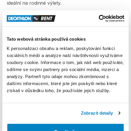
ideální
na
rodinné
výlety.
V
ceně
výpůjčky
kajaku
jsou
zahrnutá
dvě
teleskopická
pádla
na
kajak​​​
​,​
ruční
pumpa
a
záchranné
vesty
pro
děti
nebo
dospělé.
Doplňková
Tato webová stránka používá cookies
výbava
není
součastí
přepravního
obalu.
K personalizaci obsahu a reklam, poskytování funkcí
Produkt v obchodě
sociálních médií a analýze naší návštěvnosti využíváme
soubory cookie. Informace o tom, jak náš web používáte,
sdílíme se svými partnery pro sociální média, inzerci a
Pravidla Decathlon Rent
analýzy. Partneři tyto údaje mohou zkombinovat s
dalšími informacemi, které jste jim poskytli nebo které
PODMÍNKY
získali v důsledku toho, že používáte jejich služby.
Podmínky pronájmu
Zobrazit detaily
ZÁLOHA A SLEVA Z PŮJČKY