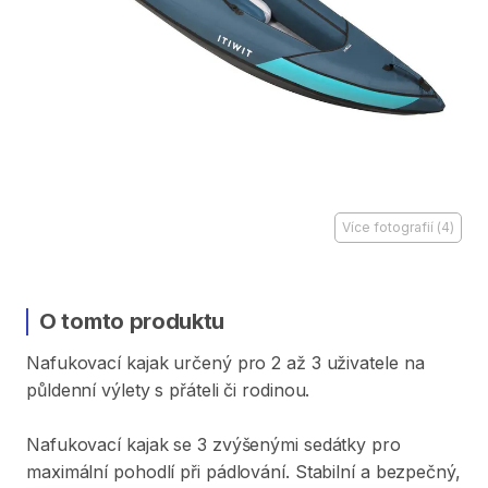
Více fotografií
(
4
)
O tomto produktu
Nafukovací
kajak
určený
pro
2
až
3
uživatele
na
půldenní
výlety
s
přáteli
či
rodinou.
Nafukovací
kajak
se
3
zvýšenými
sedátky
pro
maximální
pohodlí
při
pádlování.
Stabilní
a
bezpečný​
​,​