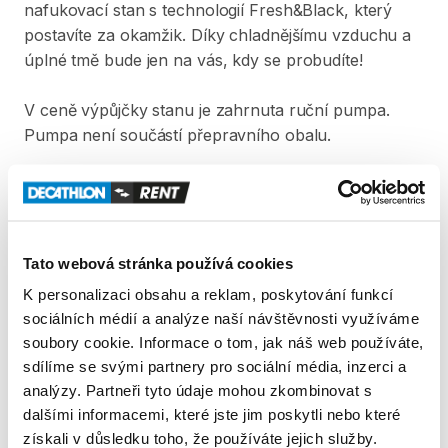
nafukovací
stan
s
technologií
Fresh&Black​​​​
​,​
který
postavíte
za
okamžik.
Díky
chladnějšímu
vzduchu
a
úplné
tmě
bude
jen
na
vás​​​​
​,​
kdy
se
probudíte!
V
ceně
výpůjčky
stanu
je
zahrnuta
ruční
pumpa.
Pumpa
není
součástí
přepravního
obalu.
Produkt v obchodě
Pravidla Decathlon Rent
Tato webová stránka používá cookies
K personalizaci obsahu a reklam, poskytování funkcí
PODMÍNKY
sociálních médií a analýze naší návštěvnosti využíváme
soubory cookie. Informace o tom, jak náš web používáte,
Podmínky pronájmu
sdílíme se svými partnery pro sociální média, inzerci a
analýzy. Partneři tyto údaje mohou zkombinovat s
dalšími informacemi, které jste jim poskytli nebo které
ZÁLOHA A SLEVA Z PŮJČKY
získali v důsledku toho, že používáte jejich služby.