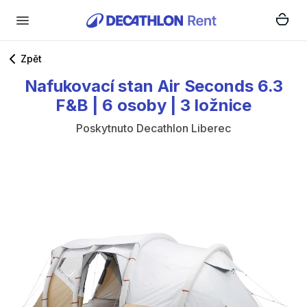
Zpět
Nafukovací
stan
Air
Seconds
6.3
F&B
|
6
osoby
|
3
ložnice
Poskytnuto
Decathlon Liberec