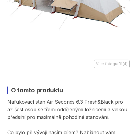
Více fotografií
(
4
)
O tomto produktu
Nafukovací
stan
Air
Seconds
6.3
Fresh&Black
pro
až
šest
osob
se
třemi
oddělenými
ložnicemi
a
velkou
předsíní
pro
maximálně
pohodlné
stanování.
Co
bylo
při
vývoji
naším
cílem?
Nabídnout
vám