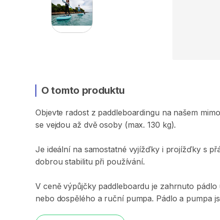
O tomto produktu
Objevte
radost
z
paddleboardingu
na
našem
mimo
se
vejdou
až
dvě
osoby
(max.
130
kg).
Je
ideální
na
samostatné
vyjížďky
i
projížďky
s
přá
dobrou
stabilitu
při
používání.
V
ceně
výpůjčky
paddleboardu
je
zahrnuto
pádlo
nebo
dospělého
a
ruční
pumpa.
Pádlo
a
pumpa
j