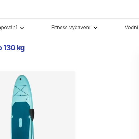
mpování
Fitness vybavení
Vodní
o
130
kg