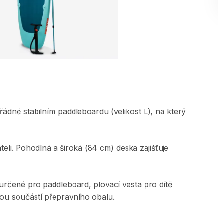
řádně
stabilním
paddleboardu
(velikost
L)​​​​​​​​​​​​​​​​​
​,​
na
který
teli.
Pohodlná
a
široká
(84
cm)
deska
zajišťuje
určené
pro
paddleboard​​​​​​​​​​​​​​​​​​
​,​
plovací
vesta
pro
dítě
sou
součástí
přepravního
obalu.