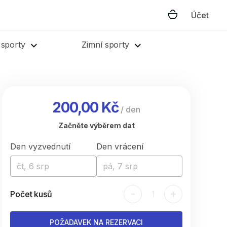
Účet
 sporty
Zimní sporty
200,00 Kč
/
den
Začněte výběrem dat
Den vyzvednutí
Den vrácení
čt, 6 srp
pá, 7 srp
-
+
Počet kusů
1
POŽADAVEK NA REZERVACI