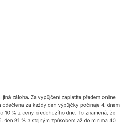
jiná záloha. Za vypůjčení zaplatíte předem online
 a odečtena za každý den výpůjčky počínaje 4. dnem
na o 10 % z ceny předchozího dne. To znamená, že
, 5. den 81 % a stejným způsobem až do minima 40