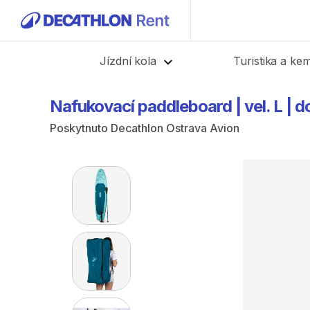
Zpět
Jízdní kola
Turistika a ke
Nafukovací
paddleboard
|
vel.
L
|
d
Poskytnuto
Decathlon Ostrava Avion