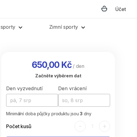
Účet
 sporty
Zimní sporty
650,00 Kč
/
den
Začněte výběrem dat
Den vyzvednutí
Den vrácení
pá, 7 srp
so, 8 srp
Minimální doba půjčky produktu jsou
3
dny
-
+
Počet kusů
1