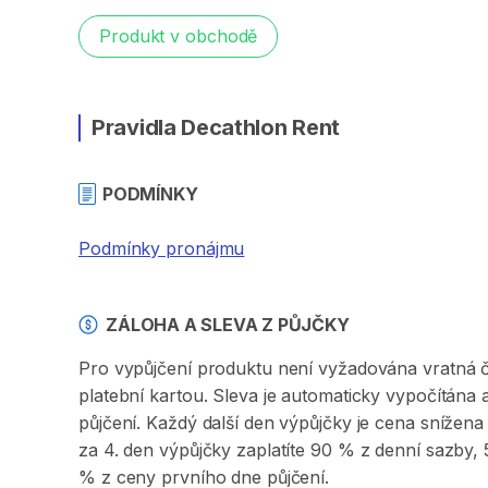
Produkt v obchodě
Pravidla Decathlon Rent
PODMÍNKY
Podmínky pronájmu
ZÁLOHA A SLEVA Z PŮJČKY
Pro vypůjčení produktu není vyžadována vratná či 
platební kartou. Sleva je automaticky vypočítána
půjčení. Každý další den výpůjčky je cena sníže
za 4. den výpůjčky zaplatíte 90 % z denní sazby
% z ceny prvního dne půjčení.