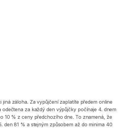
jiná záloha. Za vypůjčení zaplatíte předem online
 a odečtena za každý den výpůjčky počínaje 4. dnem
na o 10 % z ceny předchozího dne. To znamená, že
, 5. den 81 % a stejným způsobem až do minima 40