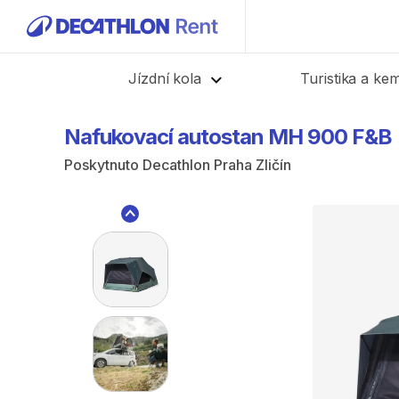
Zpět
Jízdní kola
Turistika a ke
Nafukovací
autostan
MH
900
F&B
Poskytnuto
Decathlon Praha Zličín