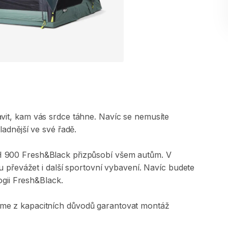
it​​
​,​
kam
vás
srdce
táhne.
Navíc
se
nemusíte
ladnější
ve
své
řadě.
H
900
Fresh&Black
přizpůsobí
všem
autům.
V
u
převážet
i
další
sportovní
vybavení.
Navíc
budete
gii
Fresh&Black.
eme
z
kapacitních
důvodů
garantovat
montáž