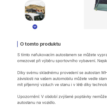
O tomto produktu
S
tímto
nafukovacím
autostanem
se
můžete
vyprav
omezovat
při
výběru
sportovního
vybavení.
Nejsk
Díky
svému
skladnému
provedení
se
autostan
M
závislosti
na
vašem
automobilu
můžete
vedle
stan
mít
příjemný
vzduch
ve
stanu
i
v
létě
díky
technolo
Upozornění:
V
období
zvýšené
poptávky
nemůž
autostanu
na
vozidlo.