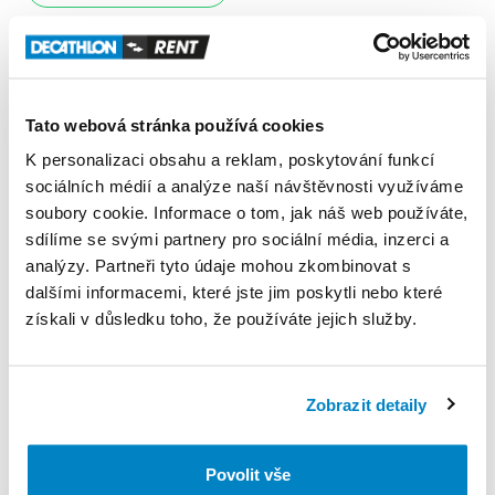
Pravidla Decathlon Rent
PODMÍNKY
Tato webová stránka používá cookies
K personalizaci obsahu a reklam, poskytování funkcí
Podmínky pronájmu
sociálních médií a analýze naší návštěvnosti využíváme
soubory cookie. Informace o tom, jak náš web používáte,
sdílíme se svými partnery pro sociální média, inzerci a
ZÁLOHA A SLEVA Z PŮJČKY
analýzy. Partneři tyto údaje mohou zkombinovat s
Nie pobieramy kaucji za wypożyczenie tego
dalšími informacemi, které jste jim poskytli nebo které
produktu
získali v důsledku toho, že používáte jejich služby.
VYZVEDNUTÍ A VRÁCENÍ VYBAVENÍ
Zobrazit detaily
Poniedziałek: 9:00 - 20:00
Wtorek: 9:00 - 20:00
Povolit vše