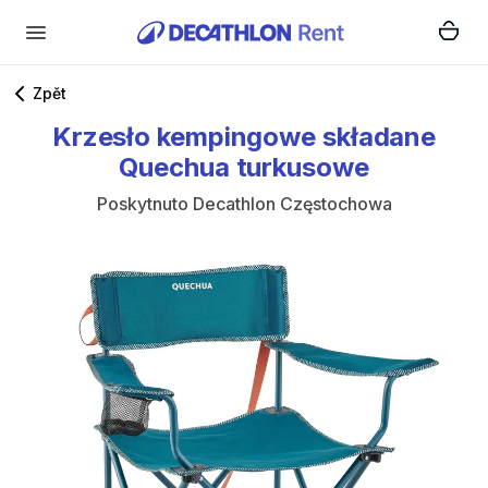
Zpět
Krzesło
kempingowe
składane
Quechua
turkusowe
Poskytnuto
Decathlon Częstochowa