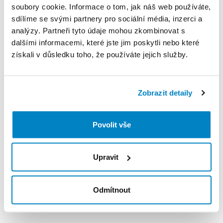
soubory cookie. Informace o tom, jak náš web používáte,
Pravidla Decathlon Rent
sdílíme se svými partnery pro sociální média, inzerci a
analýzy. Partneři tyto údaje mohou zkombinovat s
PODMÍNKY
dalšími informacemi, které jste jim poskytli nebo které
získali v důsledku toho, že používáte jejich služby.
Podmínky pronájmu
Zobrazit detaily
ZÁLOHA A SLEVA Z PŮJČKY
Nie pobieramy kaucji za wypożyczenie tego
Povolit vše
produktu
Upravit
Poloha
ul. Krakowska 12, 42-262 Poczesna, Polska
Odmítnout
Zobrazit na mapě