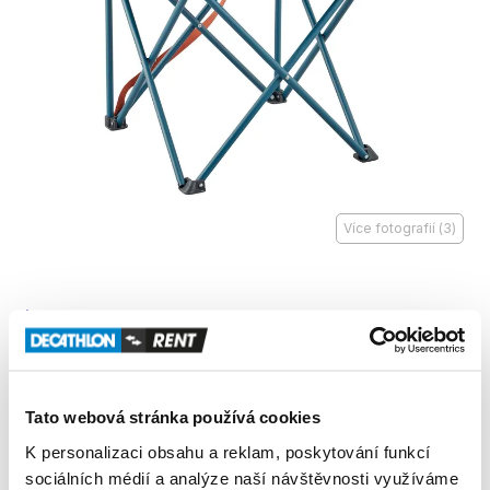
Více fotografií
(
3
)
O tomto produktu
Składane
​,​
wygodne
krzesło
z
uchwytem
na
kubek.
Tato webová stránka používá cookies
Produkt v obchodě
K personalizaci obsahu a reklam, poskytování funkcí
sociálních médií a analýze naší návštěvnosti využíváme