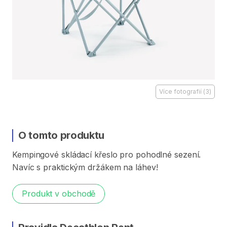
Více fotografií
(
3
)
O tomto produktu
Kempingové
skládací
křeslo
pro
pohodlné
sezení.
Navíc
s
praktickým
držákem
na
láhev!
Produkt v obchodě