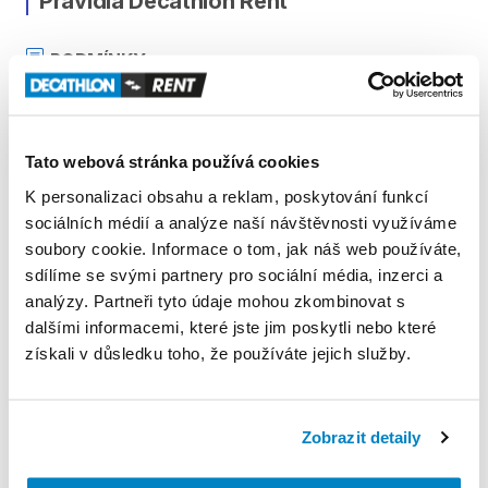
Pravidla Decathlon Rent
PODMÍNKY
Podmínky pronájmu
Tato webová stránka používá cookies
ZÁLOHA A SLEVA Z PŮJČKY
K personalizaci obsahu a reklam, poskytování funkcí
sociálních médií a analýze naší návštěvnosti využíváme
Pro vypůjčení produktu není vyžadována vratná či
soubory cookie. Informace o tom, jak náš web používáte,
jiná záloha. Za vypůjčení zaplatíte předem online
sdílíme se svými partnery pro sociální média, inzerci a
platební kartou. Sleva je automaticky vypočítána a
analýzy. Partneři tyto údaje mohou zkombinovat s
odečtena za každý den výpůjčky počínaje 4. dnem
dalšími informacemi, které jste jim poskytli nebo které
půjčení. Každý další den výpůjčky je cena snížena o
získali v důsledku toho, že používáte jejich služby.
10 % z ceny předchozího dne. To znamená, že za 4.
den výpůjčky zaplatíte 90 % z denní sazby, 5. den 81
% a stejným způsobem až do minima 40 % z ceny
Zobrazit detaily
prvního dne půjčení.