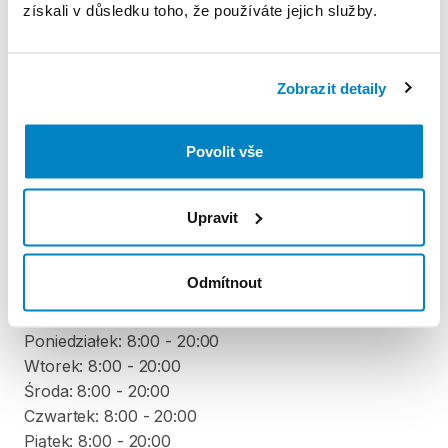
získali v důsledku toho, že používáte jejich služby.
Pravidla Decathlon Rent
PODMÍNKY
Zobrazit detaily
Podmínky pronájmu
Povolit vše
ZÁLOHA A SLEVA Z PŮJČKY
Upravit
Nie pobieramy kaucji
Odmítnout
VYZVEDNUTÍ A VRÁCENÍ VYBAVENÍ
Poniedziałek: 8:00 - 20:00
Wtorek: 8:00 - 20:00
Środa: 8:00 - 20:00
Czwartek: 8:00 - 20:00
Piątek: 8:00 - 20:00