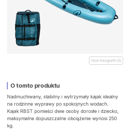
Více fotografií
(
3
)
O tomto produktu
Nadmuchiwany
​,​
stabilny
i
wytrzymały
kajak
idealny
na
rodzinne
wyprawy
po
spokojnych
wodach.
Kajak
RBST
pomieści
dwie
osoby
dorosłe
i
dziecko
​,​
maksymalne
dopuszczalne
obciążenie
wynosi
250
kg.