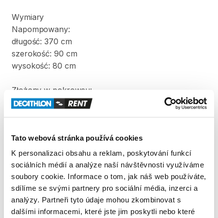
Wymiary
Napompowany:
długość:
370
cm
szerokość:
90
cm
wysokość:
80
cm
Złożony
w
pokrowcu:
długość:
90
cm
szerokość:
60
cm
wysokość:
60
cm
Tato webová stránka používá cookies
Waga:
22
kg
K personalizaci obsahu a reklam, poskytování funkcí
sociálních médií a analýze naší návštěvnosti využíváme
W
komplecie
z
kajakiem
znajdują
się
dwa
wiosła
i
soubory cookie. Informace o tom, jak náš web používáte,
pompka.
sdílíme se svými partnery pro sociální média, inzerci a
analýzy. Partneři tyto údaje mohou zkombinovat s
dalšími informacemi, které jste jim poskytli nebo které