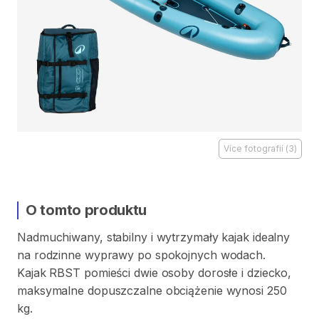
Více fotografií
(
3
)
O tomto produktu
Nadmuchiwany
​,​
stabilny
i
wytrzymały
kajak
idealny
na
rodzinne
wyprawy
po
spokojnych
wodach.
Kajak
RBST
pomieści
dwie
osoby
dorosłe
i
dziecko
​,​
maksymalne
dopuszczalne
obciążenie
wynosi
250
kg.