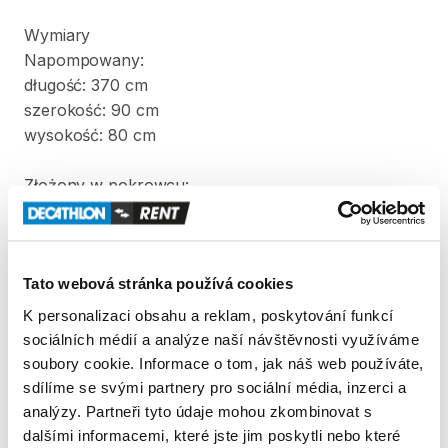
Wymiary
Napompowany:
długość:
370
cm
szerokość:
90
cm
wysokość:
80
cm
Złożony
w
pokrowcu:
długość:
90
cm
szerokość:
60
cm
wysokość:
60
cm
Tato webová stránka používá cookies
Waga:
22
kg
K personalizaci obsahu a reklam, poskytování funkcí
sociálních médií a analýze naší návštěvnosti využíváme
W
komplecie
z
kajakiem
znajdują
się
dwa
wiosła
i
soubory cookie. Informace o tom, jak náš web používáte,
pompka.
sdílíme se svými partnery pro sociální média, inzerci a
analýzy. Partneři tyto údaje mohou zkombinovat s
dalšími informacemi, které jste jim poskytli nebo které