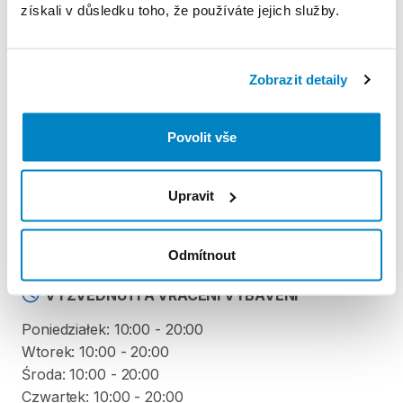
získali v důsledku toho, že používáte jejich služby.
Pravidla Decathlon Rent
PODMÍNKY
Zobrazit detaily
Podmínky pronájmu
Povolit vše
ZÁLOHA A SLEVA Z PŮJČKY
Upravit
Nie pobieramy kaucji za wypożyczenie tego
produktu
Odmítnout
VYZVEDNUTÍ A VRÁCENÍ VYBAVENÍ
Poniedziałek: 10:00 - 20:00
Wtorek: 10:00 - 20:00
Środa: 10:00 - 20:00
Czwartek: 10:00 - 20:00