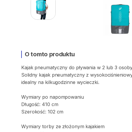
O tomto produktu
Kajak
pneumatyczny
do
pływania
w
2
lub
3
osob
Solidny
kajak
pneumatyczny
z
wysokociśnieniow
idealny
na
kilkugodzinne
wycieczki.
Wymiary
po
napompowaniu
Długość:
410
cm
Szerokość:
102
cm
Wymiary
torby
ze
złożonym
kajakiem