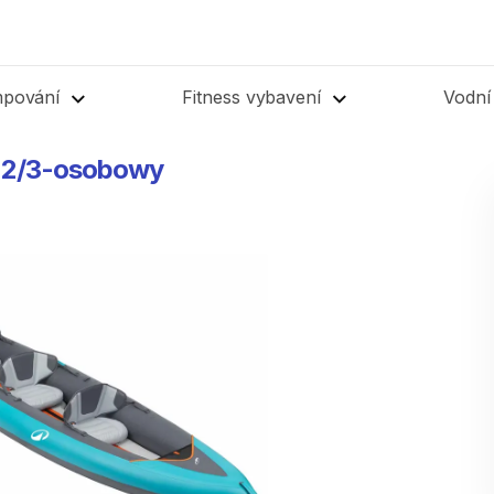
mpování
Fitness vybavení
Vodní
2
​/​
3-osobowy