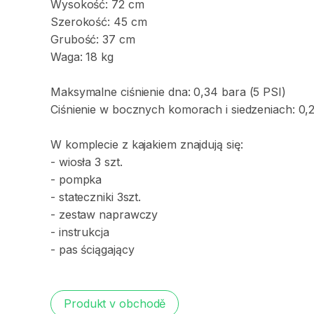
Wysokość:
72
cm
Szerokość:
45
cm
Grubość:
37
cm
Waga:
18
kg
Maksymalne
ciśnienie
dna:
0
​,​
34
bara
(5
PSI)
Ciśnienie
w
bocznych
komorach
i
siedzeniach:
0
​,​
W
komplecie
z
kajakiem
znajdują
się:
-
wiosła
3
szt.
-
pompka
-
stateczniki
3szt.
-
zestaw
naprawczy
-
instrukcja
-
pas
ściągający
Produkt v obchodě