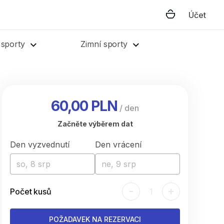
Účet
 sporty
Zimní sporty
60,00 PLN
/
den
Začněte výběrem dat
Den vyzvednutí
Den vrácení
so, 8 srp
ne, 9 srp
-
+
Počet kusů
1
POŽADAVEK NA REZERVACI