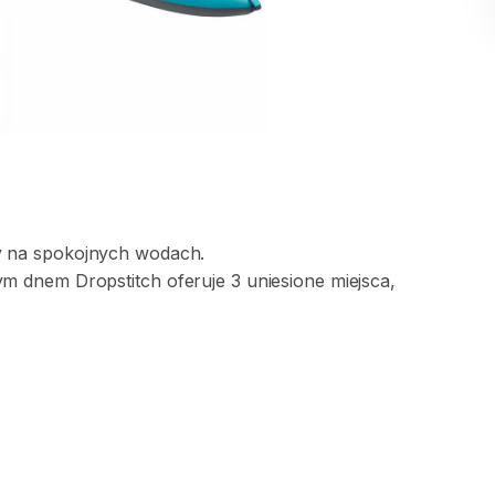
y
na
spokojnych
wodach.
ym
dnem
Dropstitch
oferuje
3
uniesione
miejsca
​,​