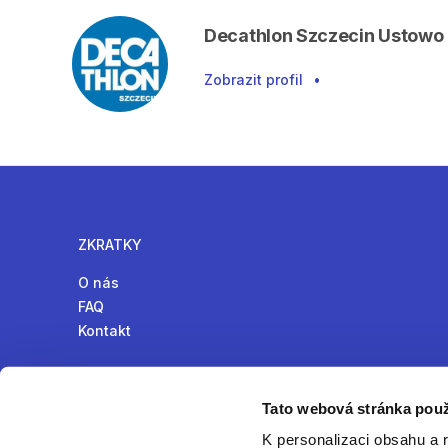
Decathlon Szczecin Ustowo
Zobrazit profil
•
ZKRATKY
O nás
FAQ
Kontakt
Tato webová stránka použ
K personalizaci obsahu a 
Online komunita pro půjčování produktů v České republ