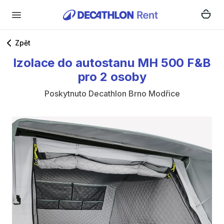
Zpět
Izolace
do
autostanu
MH
500
F&B
pro
2
osoby
Poskytnuto
Decathlon Brno Modřice