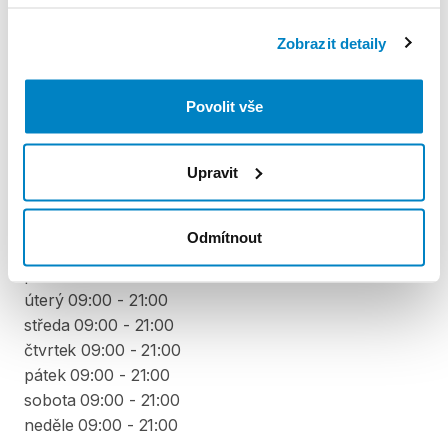
platební kartou. Sleva je automaticky vypočítána a
odečtena za každý den výpůjčky počínaje 4. dnem
Zobrazit detaily
půjčení. Každý další den výpůjčky je cena snížena o
10 % z ceny předchozího dne. To znamená, že za 4.
Povolit vše
den výpůjčky zaplatíte 90 % z denní sazby, 5. den 81
% a stejným způsobem až do minima 40 % z ceny
prvního dne půjčení.
Upravit
VYZVEDNUTÍ A VRÁCENÍ VYBAVENÍ
Odmítnout
pondělí 09:00 - 21:00
úterý 09:00 - 21:00
středa 09:00 - 21:00
čtvrtek 09:00 - 21:00
pátek 09:00 - 21:00
sobota 09:00 - 21:00
neděle 09:00 - 21:00