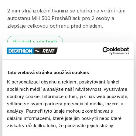
2
mm
silná
izolační
tkanina
se
připíná
na
vnitřní
rám
autostanu
MH
500
Fresh&Black
pro
2
osoby
a
zlepšuje
celkovou
ochranu
před
chladem.
Produkt v obchodě
Pravidla Decathlon Rent
Tato webová stránka používá cookies
PODMÍNKY
K personalizaci obsahu a reklam, poskytování funkcí
sociálních médií a analýze naší návštěvnosti využíváme
Podmínky pronájmu
soubory cookie. Informace o tom, jak náš web používáte,
sdílíme se svými partnery pro sociální média, inzerci a
analýzy. Partneři tyto údaje mohou zkombinovat s
ZÁLOHA A SLEVA Z PŮJČKY
dalšími informacemi, které jste jim poskytli nebo které
Pro vypůjčení produktu není vyžadována vratná či
získali v důsledku toho, že používáte jejich služby.
jiná záloha. Za vypůjčení zaplatíte předem online