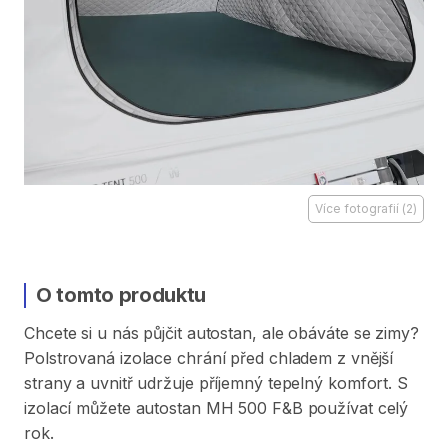
Více fotografií
(
2
)
O tomto produktu
Chcete
si
u
nás
půjčit
autostan
​,​
ale
obáváte
se
zimy?
Polstrovaná
izolace
chrání
před
chladem
z
vnější
strany
a
uvnitř
udržuje
příjemný
tepelný
komfort.
S
izolací
můžete
autostan
MH
500
F&B
používat
celý
rok.