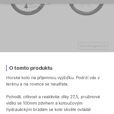
Více fotografií
(
3
)
O tomto produktu
Horské
kolo
na
příjemnou
vyjížďku.
Podrží
vás
v
terénu
a
na
rovince
se
neudřete.
Pohodlí​​​​​​​
​,​
citlivost
a
reaktivita:
díky
27​​​​​​
​,​
​​​​​​5​​​​​​
​,​
pružinové
vidlici
se
100mm
zdvihem
a
kotoučovým
hydraulickým
brzdám
se
kolo
skvěle
ovládá!