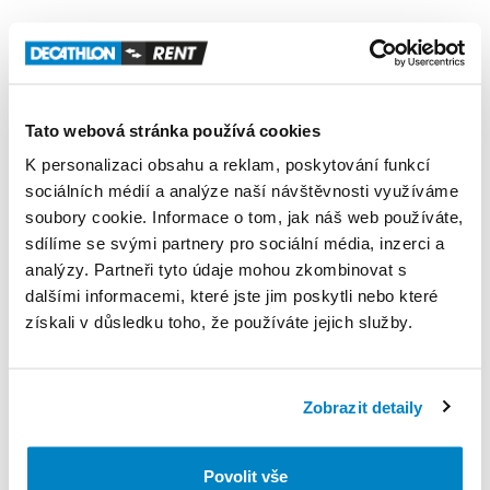
Velikost
S
doporučujeme
pro
sportovce
s
výškou
mezi
150
a
164
cm.
V
ceně
výpůjčky
kola
je
zahrnutá
helma.
Tato webová stránka používá cookies
Produkt v obchodě
K personalizaci obsahu a reklam, poskytování funkcí
sociálních médií a analýze naší návštěvnosti využíváme
Pravidla Decathlon Rent
soubory cookie. Informace o tom, jak náš web používáte,
sdílíme se svými partnery pro sociální média, inzerci a
analýzy. Partneři tyto údaje mohou zkombinovat s
PODMÍNKY
dalšími informacemi, které jste jim poskytli nebo které
získali v důsledku toho, že používáte jejich služby.
Podmínky pronájmu
ZÁLOHA A SLEVA Z PŮJČKY
Zobrazit detaily
Pro vypůjčení produktu není vyžadována vratná či
jiná záloha. Za vypůjčení zaplatíte předem online
Povolit vše