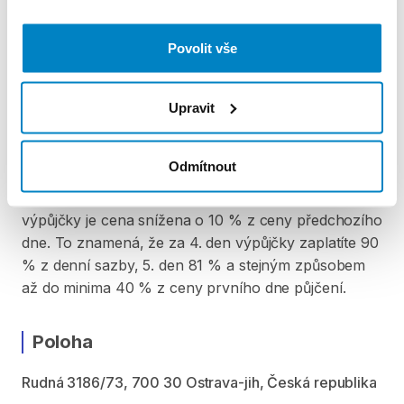
ZÁLOHA A SLEVA Z PŮJČKY
Povolit vše
Pro vypůjčení produktu je vyžadována vratná záloha
ve výši 5 000 Kč. Záloha se skládá platbou hotovostí
nebo kartou při předání produktu. Po vrácení
Upravit
produktu je záloha vrácena v plné výši. Za vypůjčení
zaplatíte předem online platební kartou. Sleva je
Odmítnout
automaticky vypočítána a odečtena za každý den
výpůjčky počínaje 4. dnem půjčení. Každý další den
výpůjčky je cena snížena o 10 % z ceny předchozího
dne. To znamená, že za 4. den výpůjčky zaplatíte 90
% z denní sazby, 5. den 81 % a stejným způsobem
až do minima 40 % z ceny prvního dne půjčení.
Poloha
Rudná 3186/73, 700 30 Ostrava-jih, Česká republika