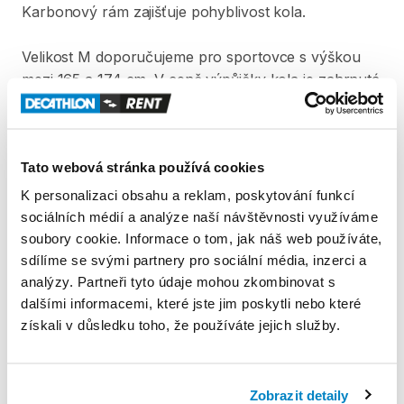
Karbonový
rám
zajišťuje
pohyblivost
kola.
Velikost
M
doporučujeme
pro
sportovce
s
výškou
mezi
165
a
174
cm.
V
ceně
výpůjčky
kola
je
zahrnutá
helma.
Pro
vypůjčení
kola
je
vyžadována
vratná
záloha
ve
Tato webová stránka používá cookies
výši
5
000
Kč.
K personalizaci obsahu a reklam, poskytování funkcí
Produkt v obchodě
sociálních médií a analýze naší návštěvnosti využíváme
soubory cookie. Informace o tom, jak náš web používáte,
sdílíme se svými partnery pro sociální média, inzerci a
Pravidla Decathlon Rent
analýzy. Partneři tyto údaje mohou zkombinovat s
dalšími informacemi, které jste jim poskytli nebo které
PODMÍNKY
získali v důsledku toho, že používáte jejich služby.
Podmínky pronájmu
Zobrazit detaily