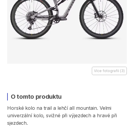
Více fotografií
(
3
)
O tomto produktu
Horské
kolo
na
trail
a
lehčí
all
mountain.
Velmi
univerzální
kolo
​,​
svižné
při
výjezdech
a
hravé
při
sjezdech.