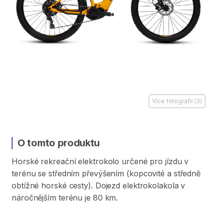
Více fotografií
(
3
)
O tomto produktu
Horské
rekreační
elektrokolo
určené
pro
jízdu
v
terénu
se
středním
převýšením
(kopcovité
a
středně
obtížné
horské
cesty).
Dojezd
elektrokolakola
v
náročnějším
terénu
je
80
km.