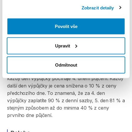
Podmínky pronájmu
Zobrazit detaily
ZÁLOHA A SLEVA Z PŮJČKY
Povolit vše
Pro vypůjčení produktu je vyžadována vratná záloha
ve výši 10 000 Kč. Záloha se skládá platbou
Upravit
hotovostí nebo kartou při předání produktu. Po
vrácení produktu je záloha vrácena v plné výši. Za
vypůjčení zaplatíte předem online platební kartou.
Odmítnout
Sleva je automaticky vypočítána a odečtena za
každý den výpůjčky počínaje 4. dnem půjčení. Každý
další den výpůjčky je cena snížena o 10 % z ceny
předchozího dne. To znamená, že za 4. den
výpůjčky zaplatíte 90 % z denní sazby, 5. den 81 % a
stejným způsobem až do minima 40 % z ceny
prvního dne půjčení.