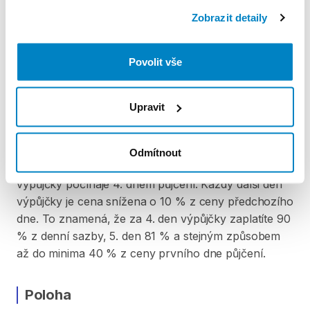
Podmínky pronájmu
Zobrazit detaily
ZÁLOHA A SLEVA Z PŮJČKY
Povolit vše
Pro vypůjčení produktu je vyžadována vratná záloha
ve výši 5 000 Kč. Záloha se skládá platbou hotovostí
Upravit
nebo kartou při předání produktu. Po vrácení
produktu je záloha vrácena v plné výši. Za vypůjčení
zaplatíte předem online platební kartou. Sleva je
Odmítnout
automaticky vypočítána a odečtena za každý den
výpůjčky počínaje 4. dnem půjčení. Každý další den
výpůjčky je cena snížena o 10 % z ceny předchozího
dne. To znamená, že za 4. den výpůjčky zaplatíte 90
% z denní sazby, 5. den 81 % a stejným způsobem
až do minima 40 % z ceny prvního dne půjčení.
Poloha