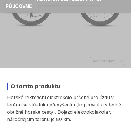
PŮJČOVNĚ
Více fotografií
(
3
)
O tomto produktu
Horské
rekreační
elektrokolo
určené
pro
jízdu
v
terénu
se
středním
převýšením
(kopcovité
a
středně
obtížné
horské
cesty).
Dojezd
elektrokolakola
v
náročnějším
terénu
je
80
km.