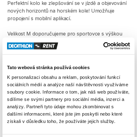
Perfektní
kolo
ke
zlepšování
se
v
jízdě
a
objevování
nových
horizontů
na
horském
kole!
Umožňuje
propojení
s
mobilní
aplikací.
Velikost
M
doporučujeme
pro
sportovce
s
výškou
mezi
165
a
174
cm.
V
ceně
výpůjčky
kola
je
zahrnutá
helma.
Pro
vypůjčení
kola
je
vyžadována
vratná
záloha
ve
Tato webová stránka používá cookies
výši
5
000
Kč.
K personalizaci obsahu a reklam, poskytování funkcí
sociálních médií a analýze naší návštěvnosti využíváme
Produkt v obchodě
soubory cookie. Informace o tom, jak náš web používáte,
sdílíme se svými partnery pro sociální média, inzerci a
analýzy. Partneři tyto údaje mohou zkombinovat s
Pravidla Decathlon Rent
dalšími informacemi, které jste jim poskytli nebo které
získali v důsledku toho, že používáte jejich služby.
PODMÍNKY