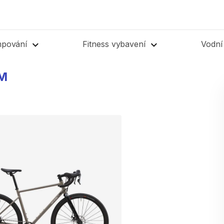
mpování
Fitness vybavení
Vodní
M