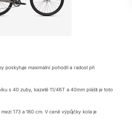
my
poskytuje
maximální
pohodlí
a
radost
při
níku
s
40
zuby​
​,​
kazetě
11​
​/​
​48T
a
40mm
plášti
je
toto
mezi
173
a
180
cm.
V
ceně
výpůjčky
kola
je