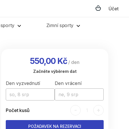
Účet
 sporty
Zimní sporty
550,00 Kč
/
den
Začněte výběrem dat
Den vyzvednutí
Den vrácení
so, 8 srp
ne, 9 srp
-
+
Počet kusů
1
POŽADAVEK NA REZERVACI