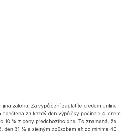
jiná záloha. Za vypůjčení zaplatíte předem online
 a odečtena za každý den výpůjčky počínaje 4. dnem
na o 10 % z ceny předchozího dne. To znamená, že
, 5. den 81 % a stejným způsobem až do minima 40