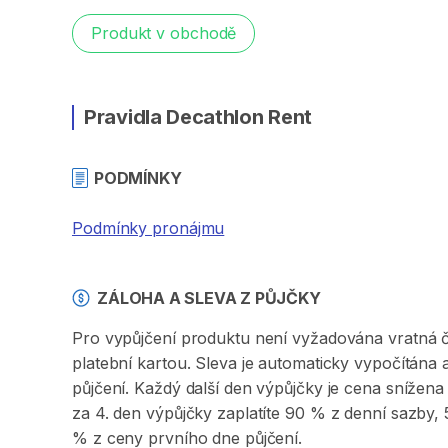
Produkt v obchodě
Pravidla Decathlon Rent
PODMÍNKY
Podmínky pronájmu
ZÁLOHA A SLEVA Z PŮJČKY
Pro vypůjčení produktu není vyžadována vratná či 
platební kartou. Sleva je automaticky vypočítána
půjčení. Každý další den výpůjčky je cena sníže
za 4. den výpůjčky zaplatíte 90 % z denní sazby
% z ceny prvního dne půjčení.