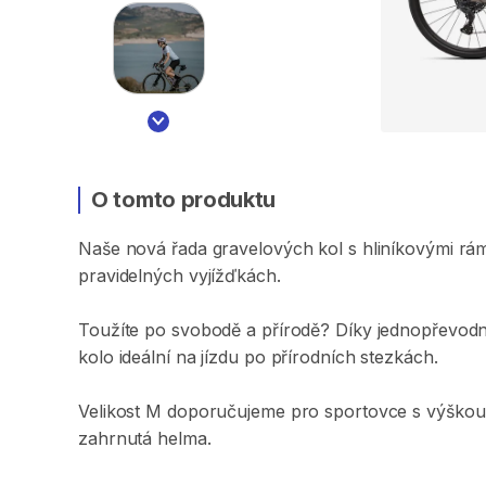
O tomto produktu
Naše
nová
řada
gravelových
kol
s
hliníkovými
rá
pravidelných
vyjížďkách.
Toužíte
po
svobodě
a
přírodě?
Díky
jednopřevod
kolo
ideální
na
jízdu
po
přírodních
stezkách.
Velikost
M
doporučujeme
pro
sportovce
s
výškou
zahrnutá
helma.