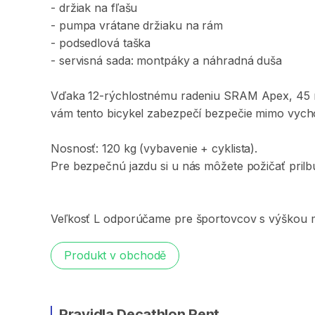
-
držiak
na
fľašu
-
pumpa
vrátane
držiaku
na
rám
-
podsedlová
taška
-
servisná
sada:
montpáky
a
náhradná
duša
Vďaka
12-rýchlostnému
radeniu
SRAM
Apex​​
​,​
45
vám
tento
bicykel
zabezpečí
bezpečie
mimo
vych
Nosnosť:
120
kg
(vybavenie
+
cyklista).
Pre
bezpečnú
jazdu
si
u
nás
môžete
požičať
prilb
Veľkosť
L
odporúčame
pre
športovcov
s
výškou
Produkt v obchodě
Pravidla Decathlon Rent