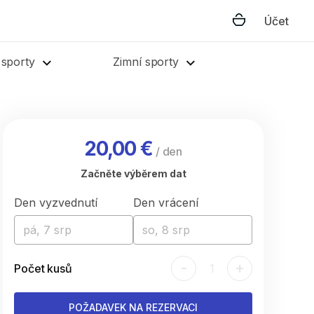
Účet
 sporty
Zimní sporty
20,00 €
/
den
Začněte výběrem dat
Den vyzvednutí
Den vrácení
pá, 7 srp
so, 8 srp
-
+
Počet kusů
1
POŽADAVEK NA REZERVACI