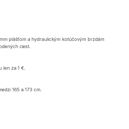
mm
plášťom
a
hydraulickým
kotúčovým
brzdám
odených
ciest.
u
len
za
1
€.
medzi
165
a
173
cm.