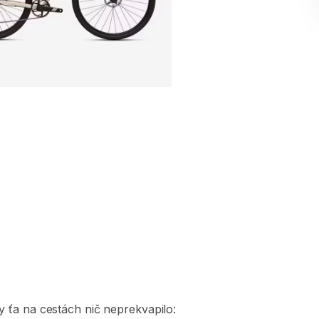
y
ťa
na
cestách
nič
neprekvapilo: