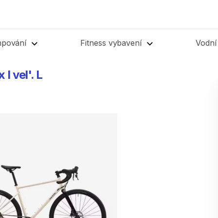
mpování
Fitness vybavení
Vodní
x
I
vel'.
L