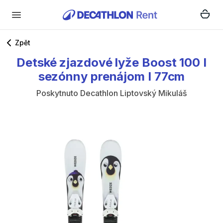
Zpět
Detské
zjazdové
lyže
Boost
100
I
sezónny
prenájom
I
77cm
Poskytnuto
Decathlon Liptovský Mikuláš