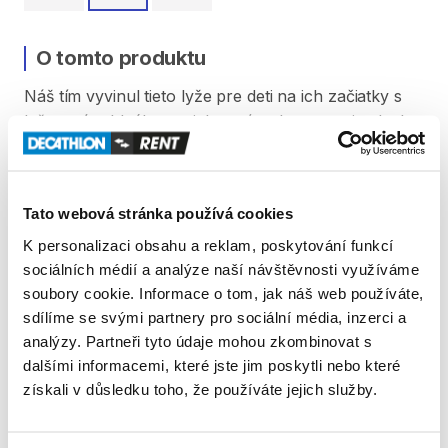
O tomto produktu
Náš
tím
vyvinul
tieto
lyže
pre
deti
na
ich
začiatky
s
lyžovaním.
Ideálne
na
ich
prvé
pokusy
na
zjazdovke.
Tieto
ľahké
lyže
sú
ideálne
na
bezpečné
osvojenie
a
zdokonaľovanie
lyžiarskej
techniky
a
radosť
z
Tato webová stránka používá cookies
pohybu.
K personalizaci obsahu a reklam, poskytování funkcí
sociálních médií a analýze naší návštěvnosti využíváme
V
cene
výpožičky
lyží
sú
zahrnuté
paličky.
soubory cookie. Informace o tom, jak náš web používáte,
sdílíme se svými partnery pro sociální média, inzerci a
analýzy. Partneři tyto údaje mohou zkombinovat s
dalšími informacemi, které jste jim poskytli nebo které
Produkt v obchodě
získali v důsledku toho, že používáte jejich služby.
Pravidla Decathlon Rent