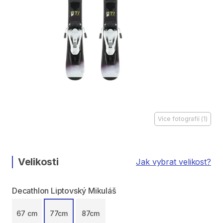
Více fotografií
(
1
)
Velikosti
Jak vybrat velikost?
Decathlon Liptovský Mikuláš
67 cm
77cm
87cm