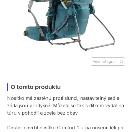
Více fotografií
(
2
)
O tomto produktu
Nosítko
má
zástěnu
proti
slunci​
​,​
nastavitelný
sed
a
záda
jsou
prodyšná.
Můžete
se
tak
s
dítkem
vydat
na
túru
v
pohodlí
a
zcela
bez
obav.
Deuter
navrhl
nosítko
Comfort
1
+
na
nošení
dětí
při