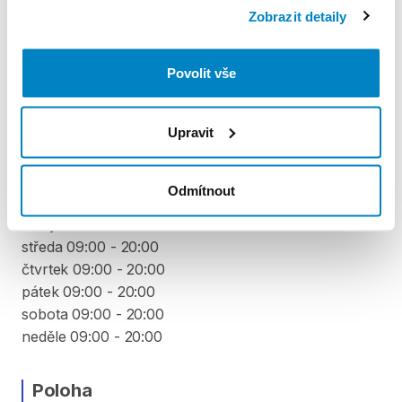
půjčení. Každý další den výpůjčky je cena snížena o
Zobrazit detaily
10 % z ceny předchozího dne. To znamená, že za 4.
den výpůjčky zaplatíte 90 % z denní sazby, 5. den 81
Povolit vše
% a stejným způsobem až do minima 40 % z ceny
prvního dne půjčení.
Upravit
VYZVEDNUTÍ A VRÁCENÍ VYBAVENÍ
Odmítnout
pondělí 09:00 - 20:00
úterý 09:00 - 20:00
středa 09:00 - 20:00
čtvrtek 09:00 - 20:00
pátek 09:00 - 20:00
sobota 09:00 - 20:00
neděle 09:00 - 20:00
Poloha