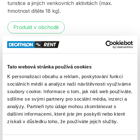
turistice
a
jiných
venkovních
aktivitách
(max.
hmotnost
dítěte
18
kg).
Produkt v obchodě
Pravidla Decathlon Rent
PODMÍNKY
Tato webová stránka používá cookies
K personalizaci obsahu a reklam, poskytování funkcí
Podmínky pronájmu
sociálních médií a analýze naší návštěvnosti využíváme
soubory cookie. Informace o tom, jak náš web používáte,
sdílíme se svými partnery pro sociální média, inzerci a
ZÁLOHA A SLEVA Z PŮJČKY
analýzy. Partneři tyto údaje mohou zkombinovat s
Pro vypůjčení produktu není vyžadována vratná či
dalšími informacemi, které jste jim poskytli nebo které
jiná záloha. Za vypůjčení zaplatíte předem online
získali v důsledku toho, že používáte jejich služby.
platební kartou. Sleva je automaticky vypočítána a
odečtena za každý den výpůjčky počínaje 4. dnem