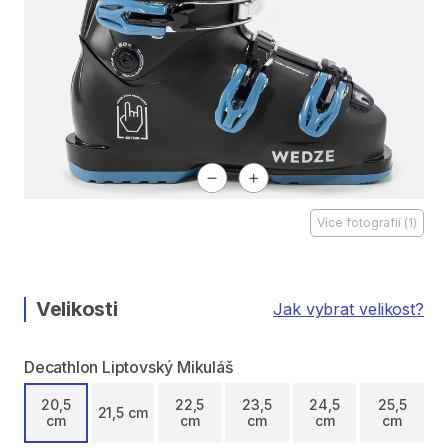
Více fotografií
(
1
)
Velikosti
Jak vybrat velikost?
Decathlon Liptovský Mikuláš
20,5
22,5
23,5
24,5
25,5
21,5 cm
cm
cm
cm
cm
cm