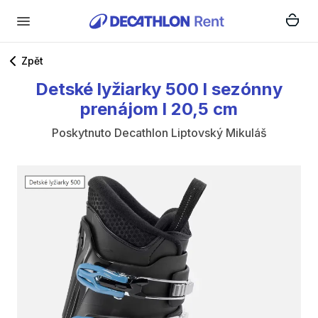
Zpět
Detské
lyžiarky
500
I
sezónny
prenájom
I
20
​,​
5
cm
Poskytnuto
Decathlon Liptovský Mikuláš