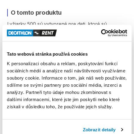
O tomto produktu
Lyžiarky
500
sú
vytvorené
pre
deti
​,​
ktoré
sú
pokročilí
​/​
skúsení
lyžiari.
4
klipsne
poskytujú
vynikajúce
spevnenie
a
dokonalý
prenos
energie.
Ideálne
lyžiarky
pre
mladých
lyžiarov
pri
ich
Tato webová stránka používá cookies
zdokonaľovaní.
4
klipsne
zaisťujú
vynikajúce
K personalizaci obsahu a reklam, poskytování funkcí
spevnenie
a
dobrý
prenos
energie.
sociálních médií a analýze naší návštěvnosti využíváme
soubory cookie. Informace o tom, jak náš web používáte,
sdílíme se svými partnery pro sociální média, inzerci a
Produkt v obchodě
analýzy. Partneři tyto údaje mohou zkombinovat s
dalšími informacemi, které jste jim poskytli nebo které
získali v důsledku toho, že používáte jejich služby.
Pravidla Decathlon Rent
PODMÍNKY
Zobrazit detaily