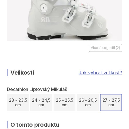
Více fotografií
(
2
)
Velikosti
Jak vybrat velikost?
Decathlon Liptovský Mikuláš
23 - 23,5
24 - 24,5
25 - 25,5
26 - 26,5
27 - 27,5
cm
cm
cm
cm
cm
O tomto produktu