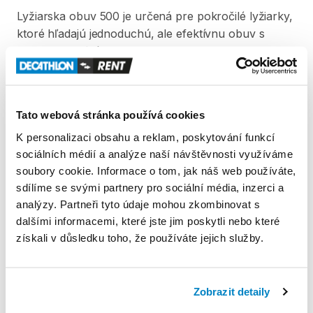
Lyžiarska
obuv
500
je
určená
pre
pokročilé
lyžiarky
​,​
ktoré
hľadajú
jednoduchú
​,​
ale
efektívnu
obuv
s
neprekonateľným
pomerom
kvalita
-
cena.
Lyžiarska
obuv
500
so
4
hliníkovými
uťahovacími
prackami
a
popruhom
je
ideálna
pre
pokročilých
Tato webová stránka používá cookies
lyžiarov
​,​
ktorí
hľadajú
pohodlnú
obuv
s
dobrým
K personalizaci obsahu a reklam, poskytování funkcí
spevnením.
sociálních médií a analýze naší návštěvnosti využíváme
soubory cookie. Informace o tom, jak náš web používáte,
sdílíme se svými partnery pro sociální média, inzerci a
Produkt v obchodě
analýzy. Partneři tyto údaje mohou zkombinovat s
dalšími informacemi, které jste jim poskytli nebo které
Pravidla Decathlon Rent
získali v důsledku toho, že používáte jejich služby.
PODMÍNKY
Zobrazit detaily
Podmínky pronájmu