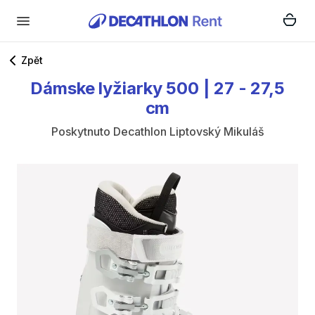
Zpět
Dámske
lyžiarky
500
|
27
-
27
​,​
5
cm
Poskytnuto
Decathlon Liptovský Mikuláš