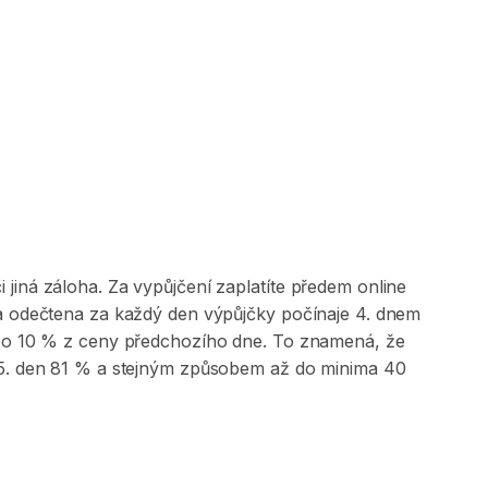
jiná záloha. Za vypůjčení zaplatíte předem online
 a odečtena za každý den výpůjčky počínaje 4. dnem
na o 10 % z ceny předchozího dne. To znamená, že
, 5. den 81 % a stejným způsobem až do minima 40