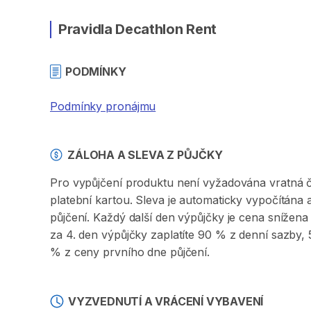
Pravidla Decathlon Rent
PODMÍNKY
Podmínky pronájmu
ZÁLOHA A SLEVA Z PŮJČKY
Pro vypůjčení produktu není vyžadována vratná či 
platební kartou. Sleva je automaticky vypočítána
půjčení. Každý další den výpůjčky je cena sníže
za 4. den výpůjčky zaplatíte 90 % z denní sazby
% z ceny prvního dne půjčení.
VYZVEDNUTÍ A VRÁCENÍ VYBAVENÍ