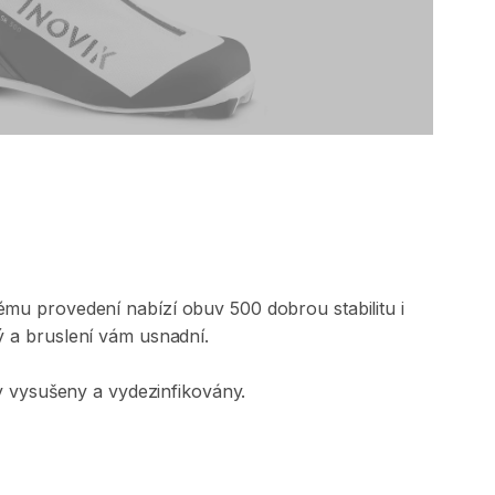
vému
provedení
nabízí
obuv
500
dobrou
stabilitu
i
ý
a
bruslení
vám
usnadní.
y
vysušeny
a
vydezinfikovány.