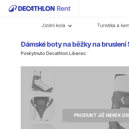
Zpět
Jízdní kola
Turistika a ke
Dámské
boty
na
běžky
na
bruslení
Poskytnuto
Decathlon Liberec
PRODUKT JIŽ NENÍ K DI