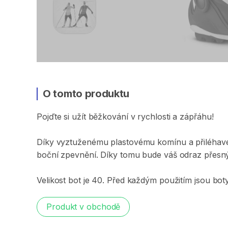
O tomto produktu
Pojďte
si
užít
běžkování
v
rychlosti
a
zápřáhu!
Díky
vyztuženému
plastovému
komínu
a
přiléha
boční
zpevnění.
Díky
tomu
bude
váš
odraz
přesn
Velikost
bot
je
40.
Před
každým
použitím
jsou
bot
Produkt v obchodě