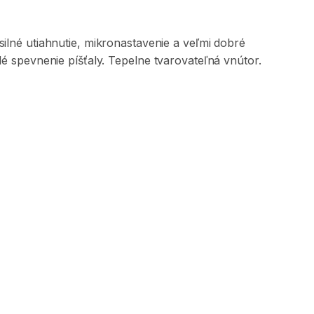
silné
utiahnutie
​,​
mikronastavenie
a
veľmi
dobré
lé
spevnenie
píšťaly.
Tepelne
tvarovateľná
vnútor.