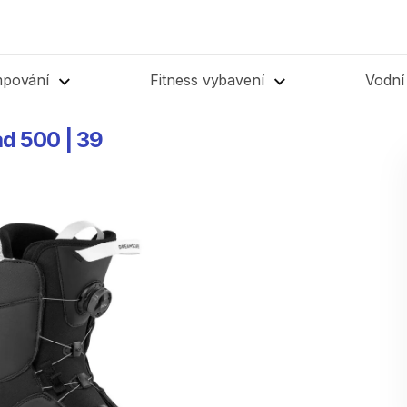
mpování
Fitness vybavení
Vodní
ad
500
|
39