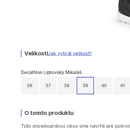
Velikosti
Jak vybrat velikost?
Decathlon Liptovský Mikuláš
36
37
38
39
40
41
O tomto produktu
Túto
snowboardovú
obuv
sme
navrhli
pre
pokroč