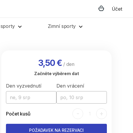
Účet
 sporty
Zimní sporty
3,50 €
/
den
Začněte výběrem dat
Den vyzvednutí
Den vrácení
ne, 9 srp
po, 10 srp
-
+
Počet kusů
1
POŽADAVEK NA REZERVACI