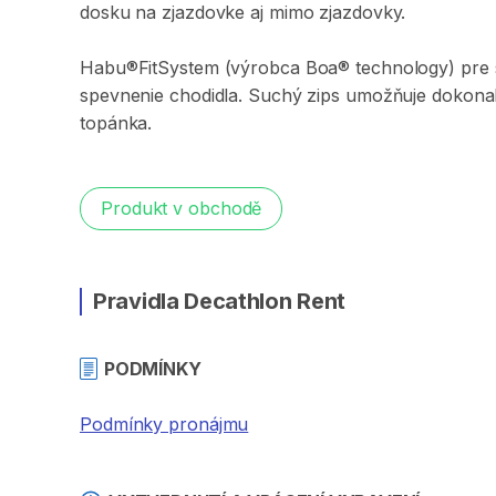
dosku
na
zjazdovke
aj
mimo
zjazdovky.
Habu®FitSystem
(výrobca
Boa®
technology)
pre
spevnenie
chodidla.
Suchý
zips
umožňuje
dokona
topánka.
Produkt v obchodě
Pravidla Decathlon Rent
PODMÍNKY
Podmínky pronájmu