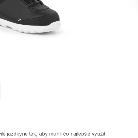
ilé
jazdkyne
tak
​,​
aby
mohli
čo
najlepšie
využiť