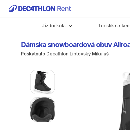
Zpět
Jízdní kola
Turistika a ke
Dámska
snowboardová
obuv
Allro
Poskytnuto
Decathlon Liptovský Mikuláš