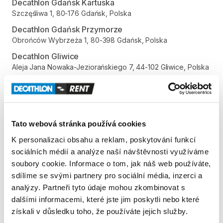
Decathlon Gdańsk Kartuska
Szczęśliwa 1, 80-176 Gdańsk, Polska
Decathlon Gdańsk Przymorze
Obrońców Wybrzeża 1, 80-398 Gdańsk, Polska
Decathlon Gliwice
Aleja Jana Nowaka-Jeziorańskiego 7, 44-102 Gliwice, Polska
Decathlon Gniezno
Gdańska 112, 62-200 Gniezno, Polska
Decathlon Inowrocław
aleja Niepodległości 35, 88-100 Inowrocław, Polska
Tato webová stránka používá cookies
Decathlon Jelenia Góra
K personalizaci obsahu a reklam, poskytování funkcí
Aleja Jana Pawła II 17, 58-500 Jelenia Góra, Polska
sociálních médií a analýze naší návštěvnosti využíváme
soubory cookie. Informace o tom, jak náš web používáte,
Decathlon Kalisz
Poznańska 80-86, 62-800 Kalisz, Polska
sdílíme se svými partnery pro sociální média, inzerci a
analýzy. Partneři tyto údaje mohou zkombinovat s
Decathlon Katowice Trzy Stawy
dalšími informacemi, které jste jim poskytli nebo které
Alpejska 5, 40-507 Katowice, Polska
získali v důsledku toho, že používáte jejich služby.
Decathlon Katowice