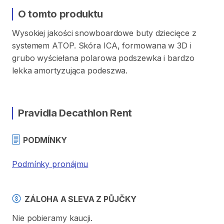
O tomto produktu
Wysokiej
jakości
snowboardowe
buty
dziecięce
z
systemem
ATOP.
Skóra
ICA​​
​,​
formowana
w
3D
i
grubo
wyściełana
polarowa
podszewka
i
bardzo
lekka
amortyzująca
podeszwa.
Pravidla Decathlon Rent
PODMÍNKY
Podmínky pronájmu
ZÁLOHA A SLEVA Z PŮJČKY
Nie pobieramy kaucji.