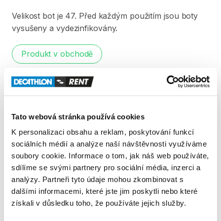
Velikost
bot
je
47.
Před
každým
použitím
jsou
boty
vysušeny
a
vydezinfikovány.
Produkt v obchodě
Pravidla Decathlon Rent
PODMÍNKY
Tato webová stránka používá cookies
K personalizaci obsahu a reklam, poskytování funkcí
Podmínky pronájmu
sociálních médií a analýze naší návštěvnosti využíváme
soubory cookie. Informace o tom, jak náš web používáte,
sdílíme se svými partnery pro sociální média, inzerci a
ZÁLOHA A SLEVA Z PŮJČKY
analýzy. Partneři tyto údaje mohou zkombinovat s
Pro vypůjčení produktu není vyžadována vratná či
dalšími informacemi, které jste jim poskytli nebo které
jiná záloha. Za vypůjčení zaplatíte předem online
získali v důsledku toho, že používáte jejich služby.
platební kartou. Sleva je automaticky vypočítána a