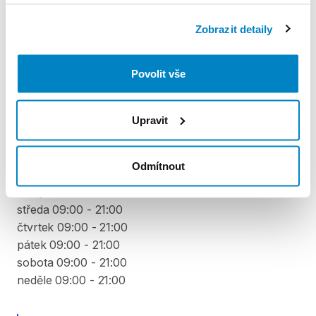
odečtena za každý den výpůjčky počínaje 4. dnem
půjčení. Každý další den výpůjčky je cena snížena o
Zobrazit detaily
10 % z ceny předchozího dne. To znamená, že za 4.
den výpůjčky zaplatíte 90 % z denní sazby, 5. den 81
Povolit vše
% a stejným způsobem až do minima 40 % z ceny
prvního dne půjčení.
Upravit
VYZVEDNUTÍ A VRÁCENÍ VYBAVENÍ
Odmítnout
pondělí 09:00 - 21:00
úterý 09:00 - 21:00
středa 09:00 - 21:00
čtvrtek 09:00 - 21:00
pátek 09:00 - 21:00
sobota 09:00 - 21:00
neděle 09:00 - 21:00