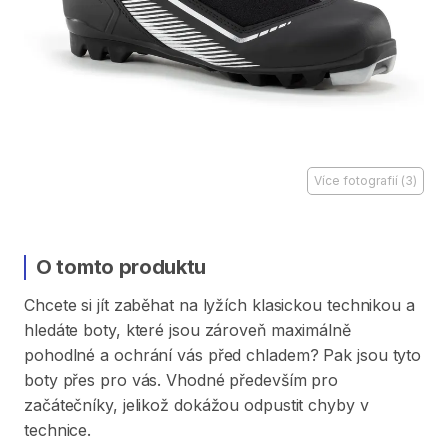
Více fotografií
(
3
)
O tomto produktu
Chcete
si
jít
zaběhat
na
lyžích
klasickou
technikou
a
hledáte
boty​
​,​
které
jsou
zároveň
maximálně
pohodlné
a
ochrání
vás
před
chladem?
Pak
jsou
tyto
boty
přes
pro
vás.
Vhodné
především
pro
začátečníky​
​,​
jelikož
dokážou
odpustit
chyby
v
technice.