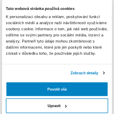
uložit​​
​,​
aniž
by
zabíral
místo.
Tato webová stránka používá cookies
Minimální
doba
půjčky
je
30
dní.
Stroj
zapůjčujeme
K personalizaci obsahu a reklam, poskytování funkcí
nesložený
v
původním
balení.
sociálních médií a analýze naší návštěvnosti využíváme
soubory cookie. Informace o tom, jak náš web používáte,
Produkt v obchodě
sdílíme se svými partnery pro sociální média, inzerci a
analýzy. Partneři tyto údaje mohou zkombinovat s
dalšími informacemi, které jste jim poskytli nebo které
Pravidla Decathlon Rent
získali v důsledku toho, že používáte jejich služby.
PODMÍNKY
Zobrazit detaily
Podmínky pronájmu
Povolit vše
ZÁLOHA A SLEVA Z PŮJČKY
Pro vypůjčení produktu není vyžadována vratná či
Upravit
jiná záloha. Za vypůjčení zaplatíte předem online