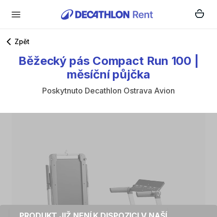
Zpět
Běžecký
pás
Compact
Run
100
|
měsíční
půjčka
Poskytnuto
Decathlon Ostrava Avion
PRODUKT JIŽ NENÍ K DISPOZICI V NAŠÍ