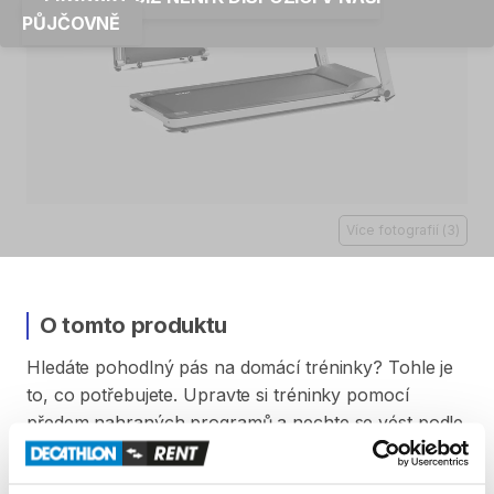
PŮJČOVNĚ
Více fotografií
(
3
)
O tomto produktu
Hledáte
pohodlný
pás
na
domácí
tréninky?
Tohle
je
to​​
​,​
co
potřebujete.
Upravte
si
tréninky
pomocí
předem
nahraných
programů
a
nechte
se
vést
podle
toho​​
​,​
jak
se
zlepšujete.
Navíc
je
extrémně
úložný​​
​,​
po
složení
ho
můžete
snadno
zasunout
pod
postel
a