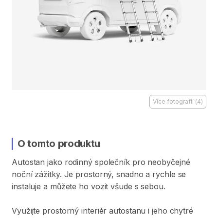
Více fotografií
(
4
)
O tomto produktu
Autostan
jako
rodinný
společník
pro
neobyčejné
noční
zážitky.
Je
prostorný
​,​
snadno
a
rychle
se
instaluje
a
můžete
ho
vozit
všude
s
sebou.
Využijte
prostorný
interiér
autostanu
i
jeho
chytré