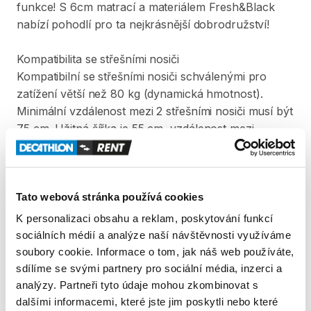
funkce!
S
6cm
matrací
a
materiálem
Fresh&Black
nabízí
pohodlí
pro
ta
nejkrásnější
dobrodružství!
Kompatibilita
se
střešními
nosiči
Kompatibilní
se
střešními
nosiči
schválenými
pro
zatížení
větší
než
80
kg
(dynamická
hmotnost).
Minimální
vzdálenost
mezi
2
střešními
nosiči
musí
být
75
cm.
Užitná
šířka
je
55
cm
​,​
vzdálenost
mezi
střechou
a
horní
částí
střešního
nosiče
musí
být
větší
než
7
​,​
5
cm
a
šířka
trubky
střešního
nosiče
musí
být
menší
než
9
​,​
5
cm.
(Viz
schémata
na
fotografiích
Tato webová stránka používá cookies
výrobku).
Ověřte
utažení
střešních
nosičů
a
váš
stan
před
každým
použitím.
K personalizaci obsahu a reklam, poskytování funkcí
sociálních médií a analýze naší návštěvnosti využíváme
Montáž:
soubory cookie. Informace o tom, jak náš web používáte,
Na
stavění
stanu
si
vyhraďte
cca
20
minut.
sdílíme se svými partnery pro sociální média, inzerci a
Doporučujeme
​,​
aby
stan
na
střešní
nosiče
analýzy. Partneři tyto údaje mohou zkombinovat s
instalovaly
2-4
osoby.
dalšími informacemi, které jste jim poskytli nebo které