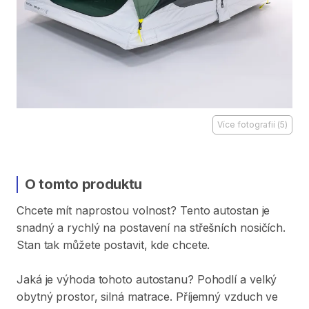
Více fotografií
(
5
)
O tomto produktu
Chcete
mít
naprostou
volnost?
Tento
autostan
je
snadný
a
rychlý
na
postavení
na
střešních
nosičích.
Stan
tak
můžete
postavit​​​
​,​
kde
chcete.
Jaká
je
výhoda
tohoto
autostanu?
Pohodlí
a
velký
obytný
prostor​​​
​,​
silná
matrace.
Příjemný
vzduch
ve