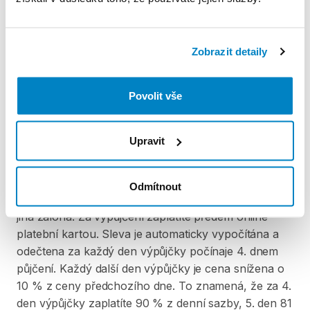
Produkt v obchodě
Zobrazit detaily
Pravidla Decathlon Rent
PODMÍNKY
Povolit vše
Podmínky pronájmu
Upravit
ZÁLOHA A SLEVA Z PŮJČKY
Odmítnout
Pro vypůjčení produktu není vyžadována vratná či
jiná záloha. Za vypůjčení zaplatíte předem online
platební kartou. Sleva je automaticky vypočítána a
odečtena za každý den výpůjčky počínaje 4. dnem
půjčení. Každý další den výpůjčky je cena snížena o
10 % z ceny předchozího dne. To znamená, že za 4.
den výpůjčky zaplatíte 90 % z denní sazby, 5. den 81