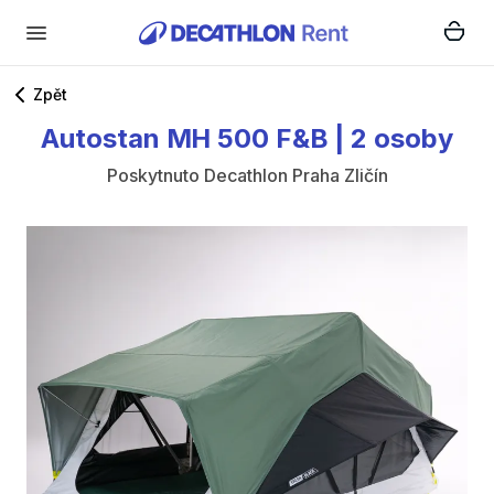
Zpět
Autostan
MH
500
F&B
|
2
osoby
Poskytnuto
Decathlon Praha Zličín