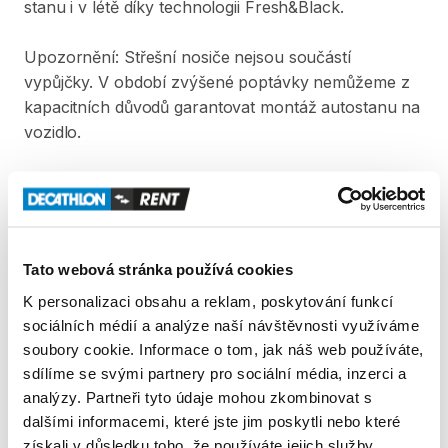
stanu
i
v
létě
díky
technologii
Fresh&Black.
Upozornění:
Střešní
nosiče
nejsou
součástí
vypůjčky.
V
období
zvýšené
poptávky
nemůžeme
z
kapacitních
důvodů
garantovat
montáž
autostanu
na
vozidlo.
Kompatibilita
střešních
nosičů
Kompatibilní
se
střešními
nosiči
schválenými
pro
zatížení
větší
než
75
kg
(dynamická
hmotnost).
Užitná
šířka
je
78
cm.
Vzdálenost
mezi
střechou
a
Tato webová stránka používá cookies
horní
částí
střešního
nosiče
musí
být
větší
než
7
​,​
5
K personalizaci obsahu a reklam, poskytování funkcí
cm
a
šířka
trubky
střešního
nosiče
musí
být
menší
sociálních médií a analýze naší návštěvnosti využíváme
než
9
​,​
5
cm
(viz
schémata
na
fotografiích
u
tohoto
soubory cookie. Informace o tom, jak náš web používáte,
produktu).
Ověřte
utažení
střešních
nosičů
a
váš
sdílíme se svými partnery pro sociální média, inzerci a
stan
před
každým
použitím.
Není
kompatibilní
s
analýzy. Partneři tyto údaje mohou zkombinovat s
podélnými
střešními
nosiči.
dalšími informacemi, které jste jim poskytli nebo které
získali v důsledku toho, že používáte jejich služby.